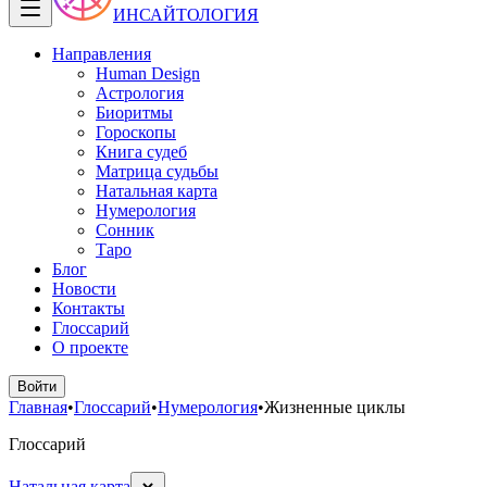
ИНСАЙТОЛОГИЯ
Направления
Human Design
Астрология
Биоритмы
Гороскопы
Книга судеб
Матрица судьбы
Натальная карта
Нумерология
Сонник
Таро
Блог
Новости
Контакты
Глоссарий
О проекте
Войти
Главная
•
Глоссарий
•
Нумерология
•
Жизненные циклы
Глоссарий
Натальная карта