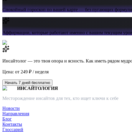
Спокойный гороскоп
по вашей карте — без пугающих формул
Аффирмации,
которые работают именно с вашим текущим уров
Инсайтолог — это твоя опора и ясность. Как иметь рядом мудр
Цена: от 249 ₽ / неделя
Начать 7 дней бесплатно
ИНСАЙТОЛОГИЯ
Месторождение инсайтов для тех, кто ищет ключи к себе
Новости
Направления
Блог
Контакты
Глоссарий