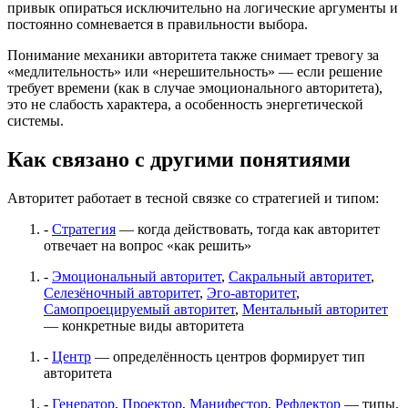
привык опираться исключительно на логические аргументы и
постоянно сомневается в правильности выбора.
Понимание механики авторитета также снимает тревогу за
«медлительность» или «нерешительность» — если решение
требует времени (как в случае эмоционального авторитета),
это не слабость характера, а особенность энергетической
системы.
Как связано с другими понятиями
Авторитет работает в тесной связке со стратегией и типом:
-
Стратегия
— когда действовать, тогда как авторитет
отвечает на вопрос «как решить»
-
Эмоциональный авторитет
,
Сакральный авторитет
,
Селезёночный авторитет
,
Эго-авторитет
,
Самопроецируемый авторитет
,
Ментальный авторитет
— конкретные виды авторитета
-
Центр
— определённость центров формирует тип
авторитета
-
Генератор
,
Проектор
,
Манифестор
,
Рефлектор
— типы,