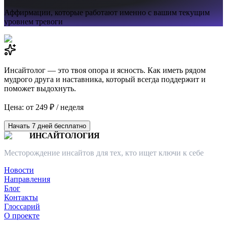
Аффирмации,
которые работают именно с вашим текущим
уровнем тревоги
Инсайтолог — это твоя опора и ясность. Как иметь рядом
мудрого друга и наставника, который всегда поддержит и
поможет выдохнуть.
Цена: от 249 ₽ / неделя
Начать 7 дней бесплатно
ИНСАЙТОЛОГИЯ
Месторождение инсайтов для тех, кто ищет ключи к себе
Новости
Направления
Блог
Контакты
Глоссарий
О проекте