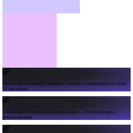
Практики и инсайты,
которые снимают напряжение по всем
10 системам
Спокойный гороскоп
по вашей карте — без пугающих
формулировок