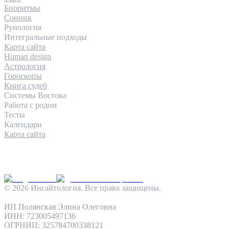
Биоритмы
Сонник
Рунология
Интегральные подходы
Карта сайта
Human design
Астрология
Гороскопы
Книга судеб
Системы Востока
Работа с родом
Тесты
Календари
Карта сайта
КОНТАКТЫ
INFO@INSIGHTOLOGIA.RU
@INSAITOLOGY_BOT
©
2026
Инсайтология. Все права защищены.
Политика конфиденциальности
Условия использования
ИП Полянская Элина Олеговна
ИНН: 723005497136
ОГРНИП: 325784700338121