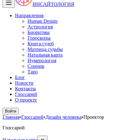
ИНСАЙТОЛОГИЯ
Направления
Human Design
Астрология
Биоритмы
Гороскопы
Книга судеб
Матрица судьбы
Натальная карта
Нумерология
Сонник
Таро
Блог
Новости
Контакты
Глоссарий
О проекте
Войти
Главная
•
Глоссарий
•
Дизайн человека
•
Проектор
Глоссарий
Натальная карта