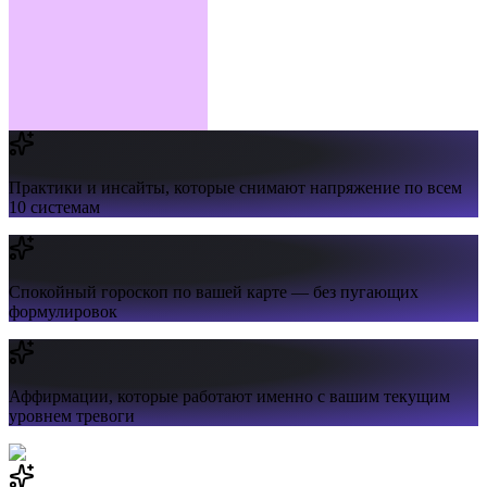
Практики и инсайты,
которые снимают напряжение по всем
10 системам
Спокойный гороскоп
по вашей карте — без пугающих
формулировок
Аффирмации,
которые работают именно с вашим текущим
уровнем тревоги