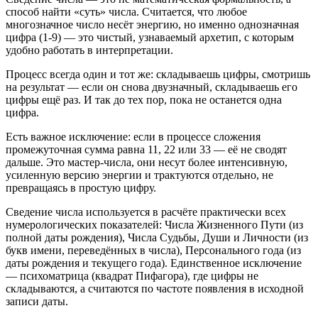
способ найти «суть» числа. Считается, что любое
многозначное число несёт энергию, но именно однозначная
цифра (1-9) — это чистый, узнаваемый архетип, с которым
удобно работать в интерпретации.
Процесс всегда один и тот же: складываешь цифры, смотришь
на результат — если он снова двузначный, складываешь его
цифры ещё раз. И так до тех пор, пока не останется одна
цифра.
Есть важное исключение: если в процессе сложения
промежуточная сумма равна 11, 22 или 33 — её не сводят
дальше. Это мастер-числа, они несут более интенсивную,
усиленную версию энергии и трактуются отдельно, не
превращаясь в простую цифру.
Сведение числа используется в расчёте практически всех
нумерологических показателей: Числа Жизненного Пути (из
полной даты рождения), Числа Судьбы, Души и Личности (из
букв имени, переведённых в числа), Персонального года (из
даты рождения и текущего года). Единственное исключение
— психоматрица (квадрат Пифагора), где цифры не
складываются, а считаются по частоте появления в исходной
записи даты.