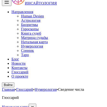
ИНСАЙТОЛОГИЯ
Направления
Human Design
Астрология
Биоритмы
Гороскопы
Книга судеб
Матрица судьбы
Натальная карта
Нумерология
Сонник
Таро
Блог
Новости
Контакты
Глоссарий
О проекте
Войти
Главная
•
Глоссарий
•
Нумерология
•
Сведение числа
Глоссарий
Натальная карта