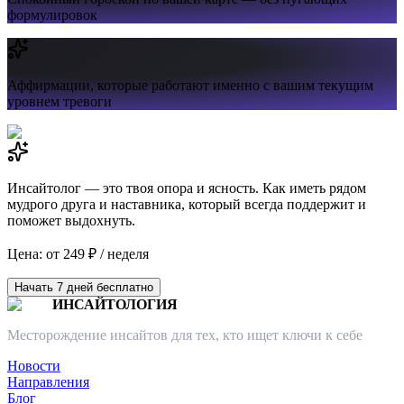
формулировок
Аффирмации,
которые работают именно с вашим текущим
уровнем тревоги
Инсайтолог — это твоя опора и ясность. Как иметь рядом
мудрого друга и наставника, который всегда поддержит и
поможет выдохнуть.
Цена: от 249 ₽ / неделя
Начать 7 дней бесплатно
ИНСАЙТОЛОГИЯ
Месторождение инсайтов для тех, кто ищет ключи к себе
Новости
Направления
Блог