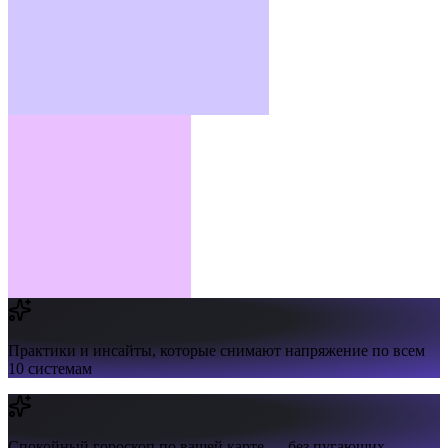
Практики и инсайты,
которые снимают напряжение по всем
10 системам
Спокойный гороскоп
по вашей карте — без пугающих