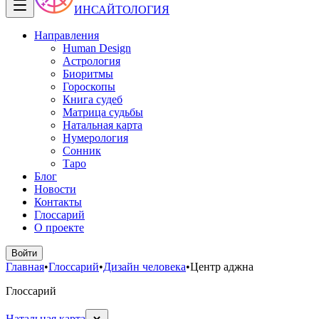
ИНСАЙТОЛОГИЯ
Направления
Human Design
Астрология
Биоритмы
Гороскопы
Книга судеб
Матрица судьбы
Натальная карта
Нумерология
Сонник
Таро
Блог
Новости
Контакты
Глоссарий
О проекте
Войти
Главная
•
Глоссарий
•
Дизайн человека
•
Центр аджна
Глоссарий
Натальная карта