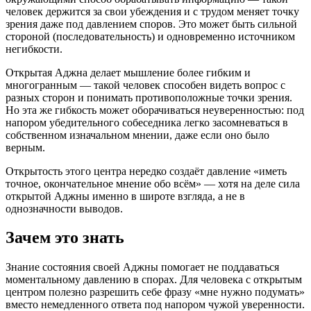
человек держится за свои убеждения и с трудом меняет точку
зрения даже под давлением споров. Это может быть сильной
стороной (последовательность) и одновременно источником
негибкости.
Открытая Аджна делает мышление более гибким и
многогранным — такой человек способен видеть вопрос с
разных сторон и понимать противоположные точки зрения.
Но эта же гибкость может оборачиваться неуверенностью: под
напором убедительного собеседника легко засомневаться в
собственном изначальном мнении, даже если оно было
верным.
Открытость этого центра нередко создаёт давление «иметь
точное, окончательное мнение обо всём» — хотя на деле сила
открытой Аджны именно в широте взгляда, а не в
однозначности выводов.
Зачем это знать
Знание состояния своей Аджны помогает не поддаваться
моментальному давлению в спорах. Для человека с открытым
центром полезно разрешить себе фразу «мне нужно подумать»
вместо немедленного ответа под напором чужой уверенности.