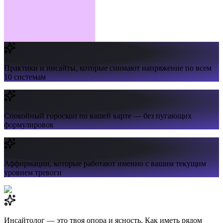
Практики и инсайты,
которые снимают напряжение по всем
10 системам
Спокойный гороскоп
по вашей карте — без пугающих
формулировок
Аффирмации,
которые работают именно с вашим текущим
уровнем тревоги
Инсайтолог — это твоя опора и ясность. Как иметь рядом