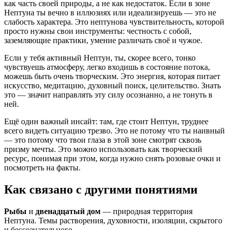
как часть своей природы, а не как недостаток. Если в зоне
Нептуна ты вечно в иллюзиях или идеализируешь — это не
слабость характера. Это нептунова чувствительность, которой
просто нужны свои инструменты: честность с собой,
заземляющие практики, умение различать своё и чужое.
Если у тебя активный Нептун, ты, скорее всего, тонко
чувствуешь атмосферу, легко входишь в состояние потока,
можешь быть очень творческим. Это энергия, которая питает
искусство, медитацию, духовный поиск, целительство. Знать
это — значит направлять эту силу осознанно, а не тонуть в
ней.
Ещё один важный инсайт: там, где стоит Нептун, труднее
всего видеть ситуацию трезво. Это не потому что ты наивный
— это потому что твои глаза в этой зоне смотрят сквозь
призму мечты. Это можно использовать как творческий
ресурс, понимая при этом, когда нужно снять розовые очки и
посмотреть на факты.
Как связано с другими понятиями
Рыбы
и
двенадцатый дом
— природная территория
Нептуна. Темы растворения, духовности, изоляции, скрытого
и бессознательного.