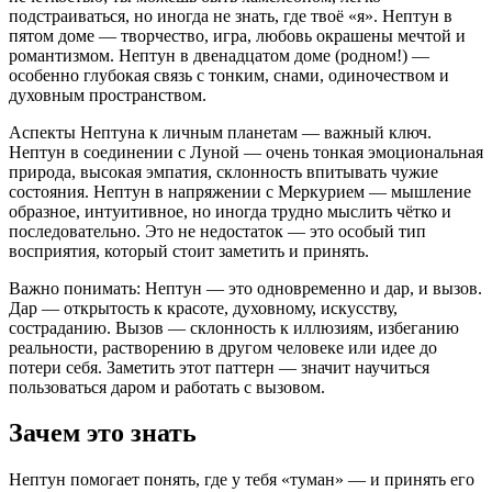
подстраиваться, но иногда не знать, где твоё «я». Нептун в
пятом доме — творчество, игра, любовь окрашены мечтой и
романтизмом. Нептун в двенадцатом доме (родном!) —
особенно глубокая связь с тонким, снами, одиночеством и
духовным пространством.
Аспекты Нептуна к личным планетам — важный ключ.
Нептун в соединении с Луной — очень тонкая эмоциональная
природа, высокая эмпатия, склонность впитывать чужие
состояния. Нептун в напряжении с Меркурием — мышление
образное, интуитивное, но иногда трудно мыслить чётко и
последовательно. Это не недостаток — это особый тип
восприятия, который стоит заметить и принять.
Важно понимать: Нептун — это одновременно и дар, и вызов.
Дар — открытость к красоте, духовному, искусству,
состраданию. Вызов — склонность к иллюзиям, избеганию
реальности, растворению в другом человеке или идее до
потери себя. Заметить этот паттерн — значит научиться
пользоваться даром и работать с вызовом.
Зачем это знать
Нептун помогает понять, где у тебя «туман» — и принять его