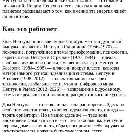
Нептун остаётся в одном знаке около 14 лет — это планета
поколений. Но дом Нептуна и его аспекты к личным
планетам рассказывают о том, как именно эта энергия живёт
лично в тебе.
Как это работает
Знак Нептуна описывает коллективную мечту и духовный
импульс поколения. Нептун в Скорпионе (1956–1970) —
поколение, погружённое в темы трансформации, психологии,
скрытых сил. Нептун в Стрельце (1970–1984) — идеалы
свободы, духовного поиска, смешения культур. Нептун в
Козероге (1984–1998) — иллюзии вокруг власти, карьеры,
материального успеха; идеализация системы. Нептун в
Водолее (1998–2012) — коллективные мечты через
технологии, глобальные сети, утопии цифрового мира.
Нептун в Рыбах (2012–2026) — возвращение к духовному,
размытие реальности и иллюзии, расцвет тонкого искусства.
Дом Нептуна — это твоя личная зона растворения. Здесь ты
особенно чувствителен, склонен идеализировать, иногда —
терять ориентиры. Но именно здесь же — твоя зона
вдохновения, эмпатии и связи с чем-то большим. Нептун в
первом доме — личность, образ, восприятие себя окружены
нечёткостью; ты можешь быть хамелеоном, легко