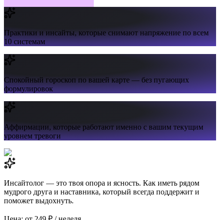
Практики и инсайты,
которые снимают напряжение по всем
10 системам
Спокойный гороскоп
по вашей карте — без пугающих
формулировок
Аффирмации,
которые работают именно с вашим текущим
уровнем тревоги
Инсайтолог — это твоя опора и ясность. Как иметь рядом
мудрого друга и наставника, который всегда поддержит и
поможет выдохнуть.
Цена: от 249 ₽ / неделя