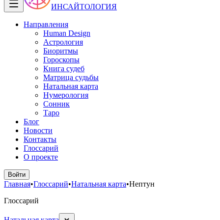
ИНСАЙТОЛОГИЯ
Направления
Human Design
Астрология
Биоритмы
Гороскопы
Книга судеб
Матрица судьбы
Натальная карта
Нумерология
Сонник
Таро
Блог
Новости
Контакты
Глоссарий
О проекте
Войти
Главная
•
Глоссарий
•
Натальная карта
•
Нептун
Глоссарий
Натальная карта