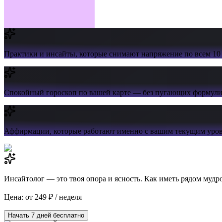
Практики и инсайты,
которые снимают напряжение по всем 10
Спокойный гороскоп
по вашей карте — без пугающих формул
Аффирмации,
которые работают именно с вашим текущим уров
Инсайтолог — это твоя опора и ясность. Как иметь рядом мудр
Цена: от 249 ₽ / неделя
Начать 7 дней бесплатно