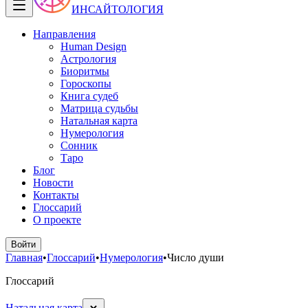
ИНСАЙТОЛОГИЯ
Направления
Human Design
Астрология
Биоритмы
Гороскопы
Книга судеб
Матрица судьбы
Натальная карта
Нумерология
Сонник
Таро
Блог
Новости
Контакты
Глоссарий
О проекте
Войти
Главная
•
Глоссарий
•
Нумерология
•
Число души
Глоссарий
Натальная карта