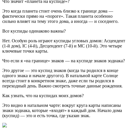
Что значит «планета на куспиде»?
Это когда планета стоит очень близко к границе дома —
фактически прямо на «пороге». Такая планета особенно
сильно влияет на тему этого дома, а иногда — и соседнего.
Все куспиды одинаково важны?
Нет. Особую роль играют куспиды угловых домов: Асцендент
(1-й дом), IC (4-й), Десцендент (7-й) и MC (10-й). Это четыре
ключевые точки карты.
Что если я «на границе» знаков — на куспиде знаков зодиака?
Это другое — это куспид знаков (когда ты родился в конце
одного знака и начале другого). В натальной карте Солнце
всегда стоит в конкретном знаке, даже если ты родился в
переходный день. Важно смотреть точные данные рождения.
Как узнать, что на куспидах моих домов?
Это видно в натальном чарте: вокруг круга карты написаны
знаки зодиака, которые «входят» в каждый дом. Начало дома
(куспид) — это и есть точка, где указан знак.