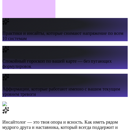
Практики и инсайты,
которые снимают напряжение по всем
10 системам
Спокойный гороскоп
по вашей карте — без пугающих
формулировок
Аффирмации,
которые работают именно с вашим текущим
уровнем тревоги
Инсайтолог — это твоя опора и ясность. Как иметь рядом
мудрого друга и наставника, который всегда поддержит и