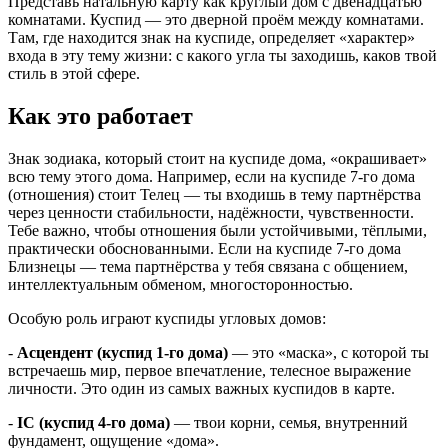
Представь натальную карту как круглый дом с двенадцатью
комнатами. Куспид — это дверной проём между комнатами.
Там, где находится знак на куспиде, определяет «характер»
входа в эту тему жизни: с какого угла ты заходишь, каков твой
стиль в этой сфере.
Как это работает
Знак зодиака, который стоит на куспиде дома, «окрашивает»
всю тему этого дома. Например, если на куспиде 7-го дома
(отношения) стоит Телец — ты входишь в тему партнёрства
через ценности стабильности, надёжности, чувственности.
Тебе важно, чтобы отношения были устойчивыми, тёплыми,
практически обоснованными. Если на куспиде 7-го дома
Близнецы — тема партнёрства у тебя связана с общением,
интеллектуальным обменом, многосторонностью.
Особую роль играют куспиды угловых домов:
-
Асцендент (куспид 1-го дома)
— это «маска», с которой ты
встречаешь мир, первое впечатление, телесное выражение
личности. Это один из самых важных куспидов в карте.
-
IC (куспид 4-го дома)
— твои корни, семья, внутренний
фундамент, ощущение «дома».