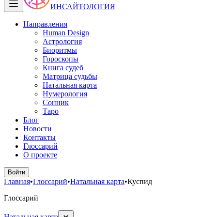
ИНСАЙТОЛОГИЯ
Направления
Human Design
Астрология
Биоритмы
Гороскопы
Книга судеб
Матрица судьбы
Натальная карта
Нумерология
Сонник
Таро
Блог
Новости
Контакты
Глоссарий
О проекте
Войти
Главная
•
Глоссарий
•
Натальная карта
•
Куспид
Глоссарий
Натальная карта