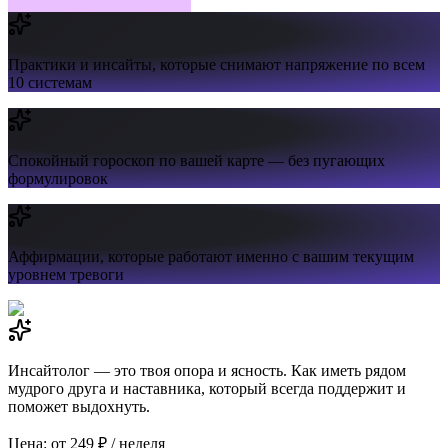
Практики и инсайты,
которые снимают напряжение по всем
10 системам
Спокойный гороскоп
по вашей карте — без пугающих
формулировок
Аффирмации,
которые работают именно с вашим текущим
уровнем тревоги
Инсайтолог — это твоя опора и ясность. Как иметь рядом
мудрого друга и наставника, который всегда поддержит и
поможет выдохнуть.
Цена: от 249 ₽ / неделя