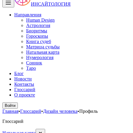
ИНСАЙТОЛОГИЯ
Направления
Human Design
Астрология
Биоритмы
Гороскопы
Книга судеб
Матрица судьбы
Натальная карта
Нумерология
Сонник
Таро
Блог
Новости
Контакты
Глоссарий
О проекте
Войти
Главная
•
Глоссарий
•
Дизайн человека
•
Профиль
Глоссарий
Натальная карта