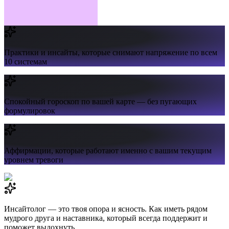
Практики и инсайты,
которые снимают напряжение по всем
10 системам
Спокойный гороскоп
по вашей карте — без пугающих
формулировок
Аффирмации,
которые работают именно с вашим текущим
уровнем тревоги
Инсайтолог — это твоя опора и ясность. Как иметь рядом
мудрого друга и наставника, который всегда поддержит и
поможет выдохнуть.