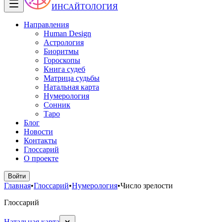
ИНСАЙТОЛОГИЯ
Направления
Human Design
Астрология
Биоритмы
Гороскопы
Книга судеб
Матрица судьбы
Натальная карта
Нумерология
Сонник
Таро
Блог
Новости
Контакты
Глоссарий
О проекте
Войти
Главная
•
Глоссарий
•
Нумерология
•
Число зрелости
Глоссарий
Натальная карта