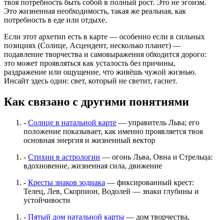
твоя потребность быть собой в полный рост. Это не эгоизм.
Это жизненная необходимость, такая же реальная, как
потребность в еде или отдыхе.
Если этот архетип есть в карте — особенно если в сильных
позициях (Солнце, Асцендент, несколько планет) —
подавление творчества и самовыражения обходится дорого:
это может проявляться как усталость без причины,
раздражение или ощущение, что живёшь чужой жизнью.
Инсайт здесь один: свет, который не светит, гаснет.
Как связано с другими понятиями
-
Солнце в натальной карте
— управитель Льва; его
положение показывает, как именно проявляется твоя
основная энергия и жизненный вектор
-
Стихии в астрологии
— огонь Льва, Овна и Стрельца:
вдохновение, жизненная сила, движение
-
Кресты знаков зодиака
— фиксированный крест:
Телец, Лев, Скорпион, Водолей — знаки глубины и
устойчивости
-
Пятый дом натальной карты
— дом творчества,