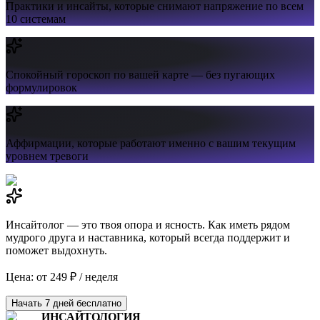
Практики и инсайты,
которые снимают напряжение по всем
10 системам
Спокойный гороскоп
по вашей карте — без пугающих
формулировок
Аффирмации,
которые работают именно с вашим текущим
уровнем тревоги
Инсайтолог — это твоя опора и ясность. Как иметь рядом
мудрого друга и наставника, который всегда поддержит и
поможет выдохнуть.
Цена: от 249 ₽ / неделя
Начать 7 дней бесплатно
ИНСАЙТОЛОГИЯ