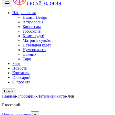
ИНСАЙТОЛОГИЯ
Направления
Human Design
Астрология
Биоритмы
Гороскопы
Книга судеб
Матрица судьбы
Натальная карта
Нумерология
Сонник
Таро
Блог
Новости
Контакты
Глоссарий
О проекте
Войти
Главная
•
Глоссарий
•
Натальная карта
•
Лев
Глоссарий
Натальная карта