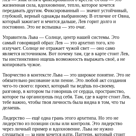
жизненная сила, вдохновение, тепло, которое хочется
передавать другим. Фиксированный — значит устойчивый,
глубокий, верный однажды выбранному. В отличие от Овна,
который зажигает и мчится дальше, Лев горит долго и
постоянно. Это не вспышка — это очаг.
Управитель Льва — Солнце, центр нашей системы. Это
самый говорящий образ: Лев — это архетип того, кто
излучает. Солнце не отражает чужой свет — оно само
является источником. Вот почему там, где в карте стоит Лев,
ты инстинктивно ищешь возможность выражать своё, а не
копировать чужое.
Творчество в контексте Льва — это широкое понятие. Это не
обязательно рисование или пение. Это любой акт создания
чего-то своего: проект, который ты ведёшь по-своему,
разговор, в котором ты говоришь от сердца, пространство,
которое ты организуешь под себя. Там, где в карте стоит Лев,
тебе важно, чтобы твоя личность была видна в том, что ты
делаешь.
Лидерство — ещё одна грань этого архетипа. Но это не
лидерство из позиции силы или контроля. Это лидерство
через личный пример и вдохновение. Льва не нужно
слушаться — за ним хочется идти. Паттерн, который стоит