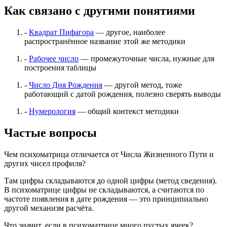
Как связано с другими понятиями
-
Квадрат Пифагора
— другое, наиболее
распространённое название этой же методики
-
Рабочее число
— промежуточные числа, нужные для
построения таблицы
-
Число Дня Рождения
— другой метод, тоже
работающий с датой рождения, полезно сверять выводы
-
Нумерология
— общий контекст методики
Частые вопросы
Чем психоматрица отличается от Числа Жизненного Пути и
других чисел профиля?
Там цифры складываются до одной цифры (метод сведения).
В психоматрице цифры не складываются, а считаются по
частоте появления в дате рождения — это принципиально
другой механизм расчёта.
Что значит, если в психоматрице много пустых ячеек?