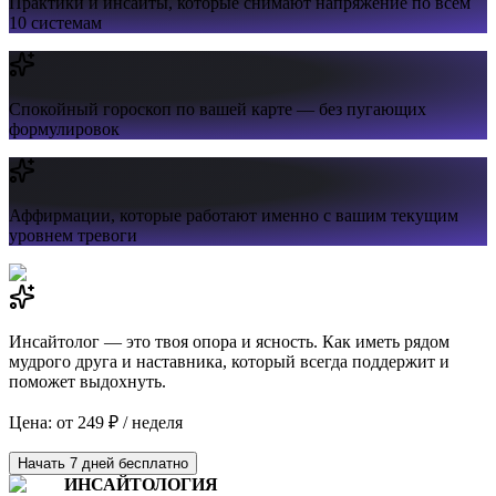
Практики и инсайты,
которые снимают напряжение по всем
10 системам
Спокойный гороскоп
по вашей карте — без пугающих
формулировок
Аффирмации,
которые работают именно с вашим текущим
уровнем тревоги
Инсайтолог — это твоя опора и ясность. Как иметь рядом
мудрого друга и наставника, который всегда поддержит и
поможет выдохнуть.
Цена: от 249 ₽ / неделя
Начать 7 дней бесплатно
ИНСАЙТОЛОГИЯ