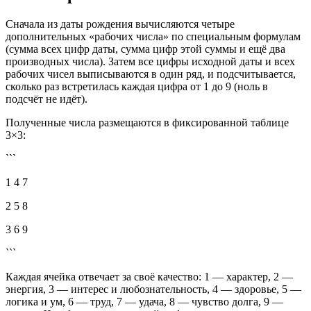
Сначала из даты рождения вычисляются четыре
дополнительных «рабочих числа» по специальным формулам
(сумма всех цифр даты, сумма цифр этой суммы и ещё два
производных числа). Затем все цифры исходной даты и всех
рабочих чисел выписываются в один ряд, и подсчитывается,
сколько раз встретилась каждая цифра от 1 до 9 (ноль в
подсчёт не идёт).
Полученные числа размещаются в фиксированной таблице
3×3:
```
1 4 7
2 5 8
3 6 9
```
Каждая ячейка отвечает за своё качество: 1 — характер, 2 —
энергия, 3 — интерес и любознательность, 4 — здоровье, 5 —
логика и ум, 6 — труд, 7 — удача, 8 — чувство долга, 9 —