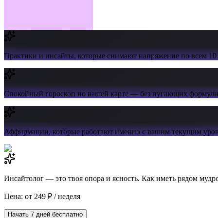
Практики и инсайты,
которые снимают напряжение по всем 10
Спокойный гороскоп
по вашей карте — без пугающих формул
Аффирмации,
которые работают именно с вашим текущим уров
Инсайтолог — это твоя опора и ясность. Как иметь рядом мудр
Цена: от 249 ₽ / неделя
Начать 7 дней бесплатно