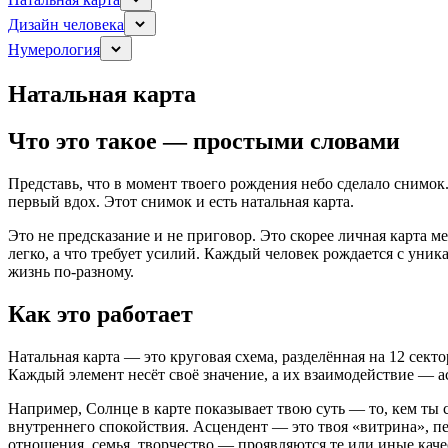
Дизайн человека
Нумерология
Натальная карта
Что это такое — простыми словами
Представь, что в момент твоего рождения небо сделало снимок.
первый вдох. Этот снимок и есть натальная карта.
Это не предсказание и не приговор. Это скорее личная карта 
легко, а что требует усилий. Каждый человек рождается с уни
жизнь по-разному.
Как это работает
Натальная карта — это круговая схема, разделённая на 12 сект
Каждый элемент несёт своё значение, а их взаимодействие — а
Например, Солнце в карте показывает твою суть — то, кем ты 
внутреннего спокойствия. Асцендент — это твоя «витрина», пе
отношения, семья, творчество — проявляются те или иные каче