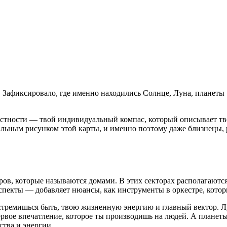
 Зафиксировало, где именно находились Солнце, Луна, планеты —
местности — твой индивидуальный компас, который описывает тво
кальным рисунком этой карты, и именно поэтому даже близнецы,
оров, которые называются домами. В этих секторах располагаютс
спекты — добавляет нюансы, как инструменты в оркестре, которы
стремишься быть, твою жизненную энергию и главный вектор. Лу
рвое впечатление, которое ты производишь на людей. А планеты
ства и энергии.