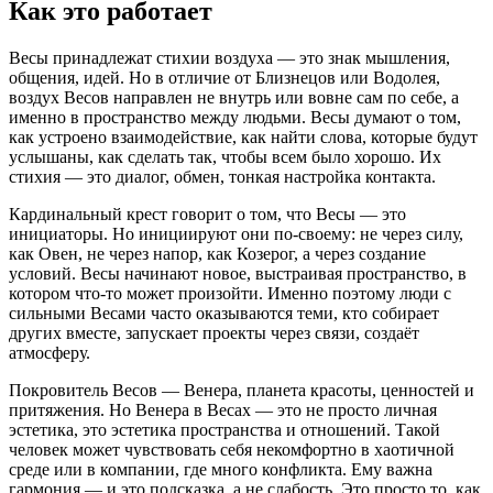
Как это работает
Весы принадлежат стихии воздуха — это знак мышления,
общения, идей. Но в отличие от Близнецов или Водолея,
воздух Весов направлен не внутрь или вовне сам по себе, а
именно в пространство между людьми. Весы думают о том,
как устроено взаимодействие, как найти слова, которые будут
услышаны, как сделать так, чтобы всем было хорошо. Их
стихия — это диалог, обмен, тонкая настройка контакта.
Кардинальный крест говорит о том, что Весы — это
инициаторы. Но инициируют они по-своему: не через силу,
как Овен, не через напор, как Козерог, а через создание
условий. Весы начинают новое, выстраивая пространство, в
котором что-то может произойти. Именно поэтому люди с
сильными Весами часто оказываются теми, кто собирает
других вместе, запускает проекты через связи, создаёт
атмосферу.
Покровитель Весов — Венера, планета красоты, ценностей и
притяжения. Но Венера в Весах — это не просто личная
эстетика, это эстетика пространства и отношений. Такой
человек может чувствовать себя некомфортно в хаотичной
среде или в компании, где много конфликта. Ему важна
гармония — и это подсказка, а не слабость. Это просто то, как