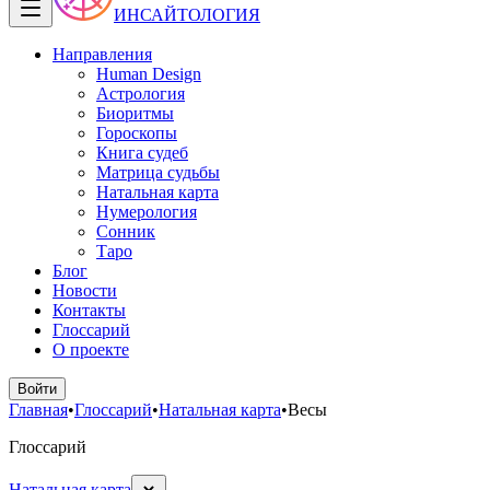
ИНСАЙТОЛОГИЯ
Направления
Human Design
Астрология
Биоритмы
Гороскопы
Книга судеб
Матрица судьбы
Натальная карта
Нумерология
Сонник
Таро
Блог
Новости
Контакты
Глоссарий
О проекте
Войти
Главная
•
Глоссарий
•
Натальная карта
•
Весы
Глоссарий
Натальная карта