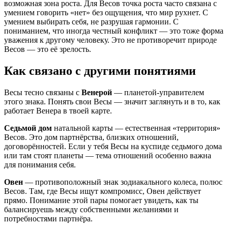
возможная зона роста. Для Весов точка роста часто связана с
умением говорить «нет» без ощущения, что мир рухнет. С
умением выбирать себя, не разрушая гармонии. С
пониманием, что иногда честный конфликт — это тоже форма
уважения к другому человеку. Это не противоречит природе
Весов — это её зрелость.
Как связано с другими понятиями
Весы тесно связаны с
Венерой
— планетой-управителем
этого знака. Понять свои Весы — значит заглянуть и в то, как
работает Венера в твоей карте.
Седьмой дом
натальной карты — естественная «территория»
Весов. Это дом партнёрства, близких отношений,
договорённостей. Если у тебя Весы на куспиде седьмого дома
или там стоят планеты — тема отношений особенно важна
для понимания себя.
Овен
— противоположный знак зодиакального колеса, полюс
Весов. Там, где Весы ищут компромисс, Овен действует
прямо. Понимание этой пары помогает увидеть, как ты
балансируешь между собственными желаниями и
потребностями партнёра.