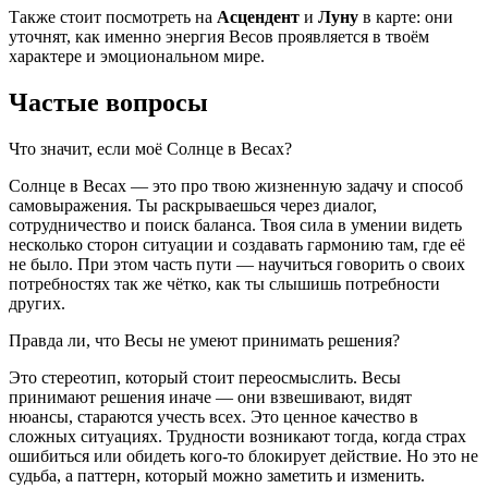
Также стоит посмотреть на
Асцендент
и
Луну
в карте: они
уточнят, как именно энергия Весов проявляется в твоём
характере и эмоциональном мире.
Частые вопросы
Что значит, если моё Солнце в Весах?
Солнце в Весах — это про твою жизненную задачу и способ
самовыражения. Ты раскрываешься через диалог,
сотрудничество и поиск баланса. Твоя сила в умении видеть
несколько сторон ситуации и создавать гармонию там, где её
не было. При этом часть пути — научиться говорить о своих
потребностях так же чётко, как ты слышишь потребности
других.
Правда ли, что Весы не умеют принимать решения?
Это стереотип, который стоит переосмыслить. Весы
принимают решения иначе — они взвешивают, видят
нюансы, стараются учесть всех. Это ценное качество в
сложных ситуациях. Трудности возникают тогда, когда страх
ошибиться или обидеть кого-то блокирует действие. Но это не
судьба, а паттерн, который можно заметить и изменить.