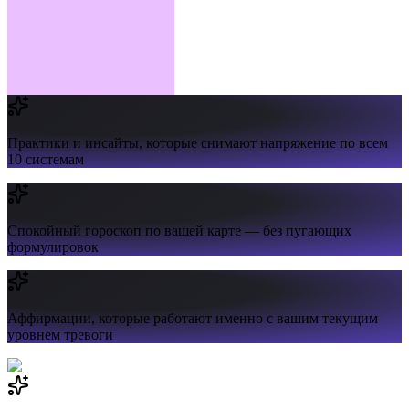
Практики и инсайты,
которые снимают напряжение по всем
10 системам
Спокойный гороскоп
по вашей карте — без пугающих
формулировок
Аффирмации,
которые работают именно с вашим текущим
уровнем тревоги