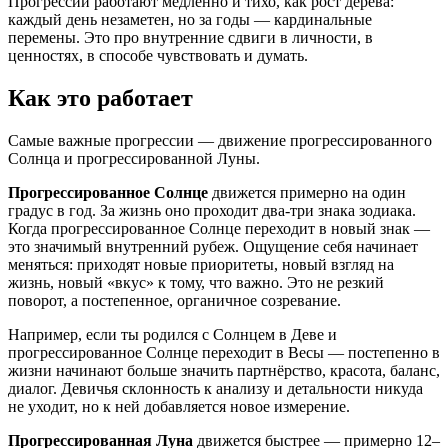
Прогрессии работают медленно и тихо, как рост дерева:
каждый день незаметен, но за годы — кардинальные
перемены. Это про внутренние сдвиги в личности, в
ценностях, в способе чувствовать и думать.
Как это работает
Самые важные прогрессии — движение прогрессированного
Солнца и прогрессированной Луны.
Прогрессированное Солнце
движется примерно на один
градус в год. За жизнь оно проходит два-три знака зодиака.
Когда прогрессированное Солнце переходит в новый знак —
это значимый внутренний рубеж. Ощущение себя начинает
меняться: приходят новые приоритеты, новый взгляд на
жизнь, новый «вкус» к тому, что важно. Это не резкий
поворот, а постепенное, органичное созревание.
Например, если ты родился с Солнцем в Деве и
прогрессированное Солнце переходит в Весы — постепенно в
жизни начинают больше значить партнёрство, красота, баланс,
диалог. Девичья склонность к анализу и детальности никуда
не уходит, но к ней добавляется новое измерение.
Прогрессированная Луна
движется быстрее — примерно 12–