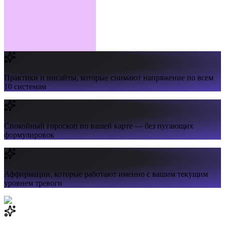
Практики и инсайты,
которые снимают напряжение по всем
10 системам
Спокойный гороскоп
по вашей карте — без пугающих
формулировок
Аффирмации,
которые работают именно с вашим текущим
уровнем тревоги