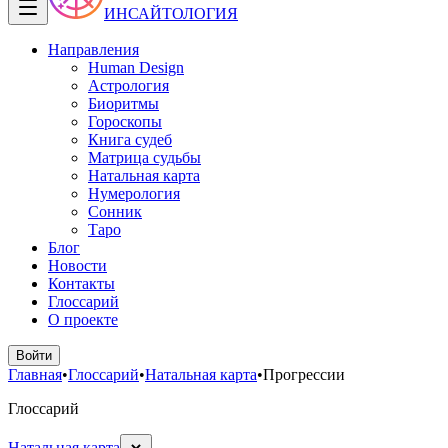
ИНСАЙТОЛОГИЯ
Направления
Human Design
Астрология
Биоритмы
Гороскопы
Книга судеб
Матрица судьбы
Натальная карта
Нумерология
Сонник
Таро
Блог
Новости
Контакты
Глоссарий
О проекте
Войти
Главная
•
Глоссарий
•
Натальная карта
•
Прогрессии
Глоссарий
Натальная карта