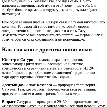
где у окружающих, казалось бы, всё идёт само. Но это
иллюзия сравнения. Твой путь в этой зоне — другой. Он
требует больше времени и структуры, зато результат будет
настоящим.
Ещё один важный инсайт: Сатурн связан с темой внутреннего
критика. Тот строгий голос внутри, который говорит
«недостаточно хорошо» — нередко это и есть Сатурн.
Заметить этот голос, распознать его паттерн — первый шаг к
тому, чтобы он стал союзником, а не тюремщиком.
Как связано с другими понятиями
Юпитер и Сатурн
— главная пара в астрологии,
описывающая ритм жизни: расширение и сжатие,
возможность и ограничение, мечта и реальность. Их 20-
летний цикл встреч (Большие соединения) традиционно
маркирует крупные общественные сдвиги.
Десятый дом
и знак
Козерога
— природная территория
Сатурна. Там, где он стоит, формируется твоя репутация,
профессионализм и долгосрочный вклад в мир.
Возраст Сатурна
— примерно в 29–30 лет происходит первое
«Возвращение Сатурна»: планета завершает свой первый круг