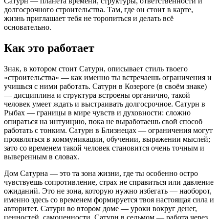
Сатурн — планета времени, структуры, ответственности и
долгосрочного строительства. Там, где он стоит в карте,
жизнь приглашает тебя не торопиться и делать всё
основательно.
Как это работает
Знак, в котором стоит Сатурн, описывает стиль твоего
«строительства» — как именно ты встречаешь ограничения и
учишься с ними работать. Сатурн в Козероге (в своём знаке)
— дисциплина и структура встроены органично, такой
человек умеет ждать и выстраивать долгосрочное. Сатурн в
Рыбах — границы в мире чувств и духовности: сложно
опираться на интуицию, пока не выработаешь свой способ
работать с тонким. Сатурн в Близнецах — ограничения могут
проявляться в коммуникации, обучении, выражении мыслей;
зато со временем такой человек становится очень точным и
выверенным в словах.
Дом Сатурна — это та зона жизни, где ты особенно остро
чувствуешь сопротивление, страх не справиться или давление
ожиданий. Это не зона, которую нужно избегать — наоборот,
именно здесь со временем формируется твоя настоящая сила и
авторитет. Сатурн во втором доме — уроки вокруг денег,
ценностей, самоценности. Сатурн в седьмом — работа через