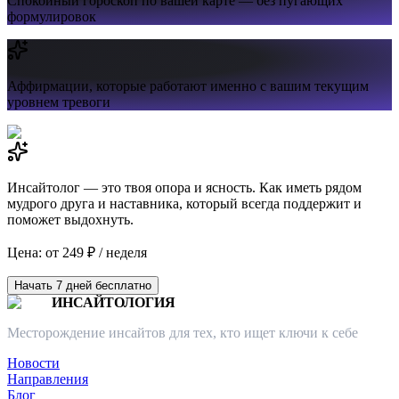
Спокойный гороскоп
по вашей карте — без пугающих
формулировок
Аффирмации,
которые работают именно с вашим текущим
уровнем тревоги
Инсайтолог — это твоя опора и ясность. Как иметь рядом
мудрого друга и наставника, который всегда поддержит и
поможет выдохнуть.
Цена: от 249 ₽ / неделя
Начать 7 дней бесплатно
ИНСАЙТОЛОГИЯ
Месторождение инсайтов для тех, кто ищет ключи к себе
Новости
Направления
Блог