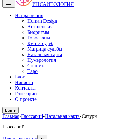
ИНСАЙТОЛОГИЯ
Направления
Human Design
Астрология
Биоритмы
Гороскопы
Книга судеб
Матрица судьбы
Натальная карта
Нумерология
Сонник
Таро
Блог
Новости
Контакты
Глоссарий
О проекте
Войти
Главная
•
Глоссарий
•
Натальная карта
•
Сатурн
Глоссарий
Натальная карта