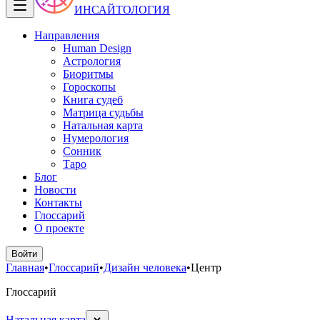
ИНСАЙТОЛОГИЯ
Направления
Human Design
Астрология
Биоритмы
Гороскопы
Книга судеб
Матрица судьбы
Натальная карта
Нумерология
Сонник
Таро
Блог
Новости
Контакты
Глоссарий
О проекте
Войти
Главная
•
Глоссарий
•
Дизайн человека
•
Центр
Глоссарий
Натальная карта