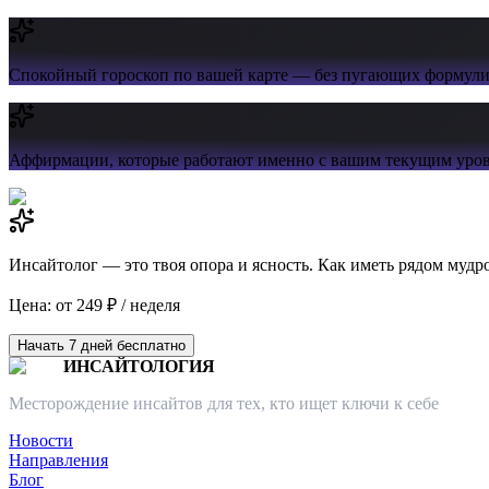
Спокойный гороскоп
по вашей карте — без пугающих формул
Аффирмации,
которые работают именно с вашим текущим уров
Инсайтолог — это твоя опора и ясность. Как иметь рядом мудр
Цена: от 249 ₽ / неделя
Начать 7 дней бесплатно
ИНСАЙТОЛОГИЯ
Месторождение инсайтов для тех, кто ищет ключи к себе
Новости
Направления
Блог