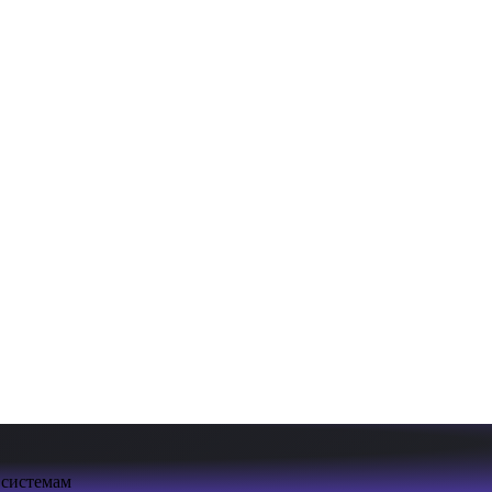
 системам