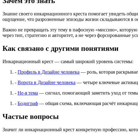
Зачем это знать
Знание своего инкарнационного креста помогает увидеть общ
ощущение, что разрозненные эпизоды жизни складываются в 
Важно не превращать эту тему в пафосную «миссию», которую 
через тип, стратегию и авторитет, а не через форсированные ус
Как связано с другими понятиями
Инкарнационный крест — самый широкий уровень системы:
-
Профиль в Дизайне человека
— роль, которая раскрывае
-
Ворота в Дизайне человека
— четыре ключевые активац
-
Не-я тема
— сигнал, помогающий заметить уход от темы
-
Бодиграф
— общая схема, включающая расчёт инкарнац
Частые вопросы
Значит ли инкарнационный крест конкретную профессию, кот