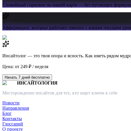
Спокойный гороскоп
по вашей карте — без пугающих формул
Аффирмации,
которые работают именно с вашим текущим уров
Инсайтолог — это твоя опора и ясность. Как иметь рядом мудр
Цена: от 249 ₽ / неделя
Начать 7 дней бесплатно
ИНСАЙТОЛОГИЯ
Месторождение инсайтов для тех, кто ищет ключи к себе
Новости
Направления
Блог
Контакты
Глоссарий
О проекте