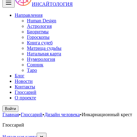
ИНСАЙТОЛОГИЯ
Направления
Human Design
Астрология
Биоритмы
Гороскопы
Книга судеб
Матрица судьбы
Натальная карта
Нумерология
Сонник
Таро
Блог
Новости
Контакты
Глоссарий
О проекте
Войти
Главная
•
Глоссарий
•
Дизайн человека
•
Инкарнационный крест
Глоссарий
Натальная карта