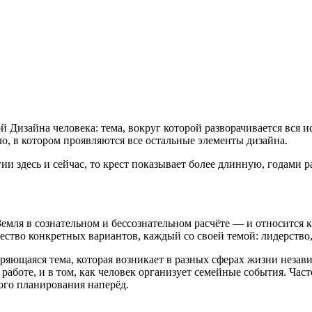
изайна человека: тема, вокруг которой разворачивается вся ис
о, в котором проявляются все остальные элементы дизайна.
ии здесь и сейчас, то крест показывает более длинную, годами
мля в сознательном и бессознательном расчёте — и относится к 
ство конкретных вариантов, каждый со своей темой: лидерство,
торяющаяся тема, которая возникает в разных сферах жизни неза
работе, и в том, как человек организует семейные события. Час
ного планирования наперёд.