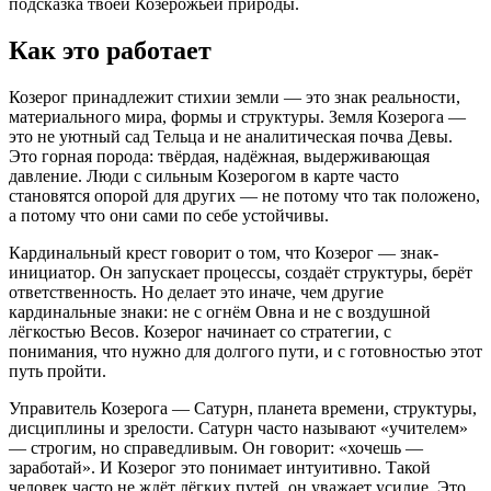
подсказка твоей Козерожьей природы.
Как это работает
Козерог принадлежит стихии земли — это знак реальности,
материального мира, формы и структуры. Земля Козерога —
это не уютный сад Тельца и не аналитическая почва Девы.
Это горная порода: твёрдая, надёжная, выдерживающая
давление. Люди с сильным Козерогом в карте часто
становятся опорой для других — не потому что так положено,
а потому что они сами по себе устойчивы.
Кардинальный крест говорит о том, что Козерог — знак-
инициатор. Он запускает процессы, создаёт структуры, берёт
ответственность. Но делает это иначе, чем другие
кардинальные знаки: не с огнём Овна и не с воздушной
лёгкостью Весов. Козерог начинает со стратегии, с
понимания, что нужно для долгого пути, и с готовностью этот
путь пройти.
Управитель Козерога — Сатурн, планета времени, структуры,
дисциплины и зрелости. Сатурн часто называют «учителем»
— строгим, но справедливым. Он говорит: «хочешь —
заработай». И Козерог это понимает интуитивно. Такой
человек часто не ждёт лёгких путей, он уважает усилие. Это