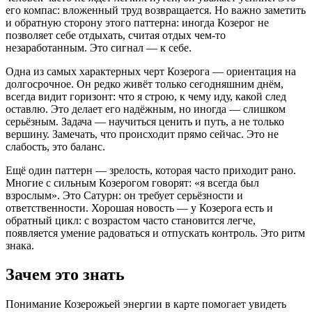
его компас: вложенный труд возвращается. Но важно заметить
и обратную сторону этого паттерна: иногда Козерог не
позволяет себе отдыхать, считая отдых чем-то
незаработанным. Это сигнал — к себе.
Одна из самых характерных черт Козерога — ориентация на
долгосрочное. Он редко живёт только сегодняшним днём,
всегда видит горизонт: что я строю, к чему иду, какой след
оставлю. Это делает его надёжным, но иногда — слишком
серьёзным. Задача — научиться ценить и путь, а не только
вершину. Замечать, что происходит прямо сейчас. Это не
слабость, это баланс.
Ещё один паттерн — зрелость, которая часто приходит рано.
Многие с сильным Козерогом говорят: «я всегда был
взрослым». Это Сатурн: он требует серьёзности и
ответственности. Хорошая новость — у Козерога есть и
обратный цикл: с возрастом часто становится легче,
появляется умение радоваться и отпускать контроль. Это ритм
знака.
Зачем это знать
Понимание Козерожьей энергии в карте помогает увидеть