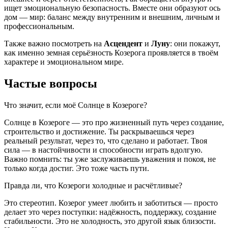
ищет эмоциональную безопасность. Вместе они образуют ось
дом — мир: баланс между внутренним и внешним, личным и
профессиональным.
Также важно посмотреть на
Асцендент
и
Луну
: они покажут,
как именно земная серьёзность Козерога проявляется в твоём
характере и эмоциональном мире.
Частые вопросы
Что значит, если моё Солнце в Козероге?
Солнце в Козероге — это про жизненный путь через создание,
строительство и достижение. Ты раскрываешься через
реальный результат, через то, что сделано и работает. Твоя
сила — в настойчивости и способности играть вдолгую.
Важно помнить: ты уже заслуживаешь уважения и покоя, не
только когда достиг. Это тоже часть пути.
Правда ли, что Козероги холодные и расчётливые?
Это стереотип. Козерог умеет любить и заботиться — просто
делает это через поступки: надёжность, поддержку, создание
стабильности. Это не холодность, это другой язык близости.