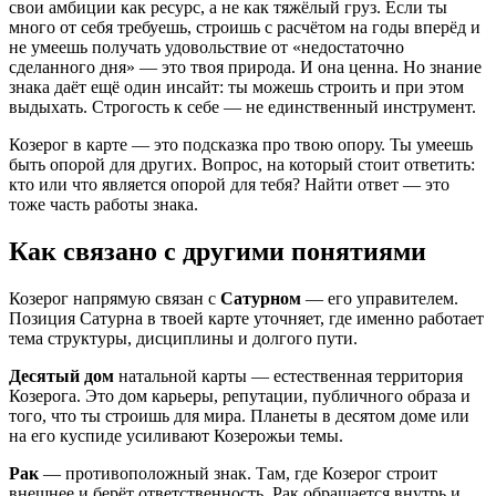
свои амбиции как ресурс, а не как тяжёлый груз. Если ты
много от себя требуешь, строишь с расчётом на годы вперёд и
не умеешь получать удовольствие от «недостаточно
сделанного дня» — это твоя природа. И она ценна. Но знание
знака даёт ещё один инсайт: ты можешь строить и при этом
выдыхать. Строгость к себе — не единственный инструмент.
Козерог в карте — это подсказка про твою опору. Ты умеешь
быть опорой для других. Вопрос, на который стоит ответить:
кто или что является опорой для тебя? Найти ответ — это
тоже часть работы знака.
Как связано с другими понятиями
Козерог напрямую связан с
Сатурном
— его управителем.
Позиция Сатурна в твоей карте уточняет, где именно работает
тема структуры, дисциплины и долгого пути.
Десятый дом
натальной карты — естественная территория
Козерога. Это дом карьеры, репутации, публичного образа и
того, что ты строишь для мира. Планеты в десятом доме или
на его куспиде усиливают Козерожьи темы.
Рак
— противоположный знак. Там, где Козерог строит
внешнее и берёт ответственность, Рак обращается внутрь и