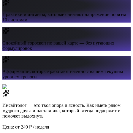
Практики и инсайты,
которые снимают напряжение по всем
10 системам
Спокойный гороскоп
по вашей карте — без пугающих
формулировок
Аффирмации,
которые работают именно с вашим текущим
уровнем тревоги
Инсайтолог — это твоя опора и ясность. Как иметь рядом
мудрого друга и наставника, который всегда поддержит и
поможет выдохнуть.
Цена: от 249 ₽ / неделя