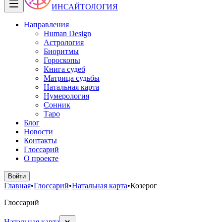
ИНСАЙТОЛОГИЯ
Направления
Human Design
Астрология
Биоритмы
Гороскопы
Книга судеб
Матрица судьбы
Натальная карта
Нумерология
Сонник
Таро
Блог
Новости
Контакты
Глоссарий
О проекте
Войти
Главная
•
Глоссарий
•
Натальная карта
•
Козерог
Глоссарий
Натальная карта