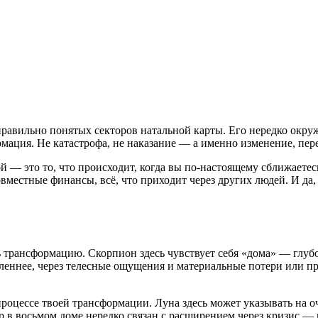
равильно понятых секторов натальной карты. Его нередко окру
мация. Не катастрофа, не наказание — а именно изменение, пере
й — это то, что происходит, когда вы по-настоящему сближаетес
овместные финансы, всё, что приходит через других людей. И да,
 трансформацию. Скорпион здесь чувствует себя «дома» — глубо
леннее, через телесные ощущения и материальные потери или пр
процессе твоей трансформации. Луна здесь может указывать на 
 в восьмом доме нередко связан с расширением через кризис — 