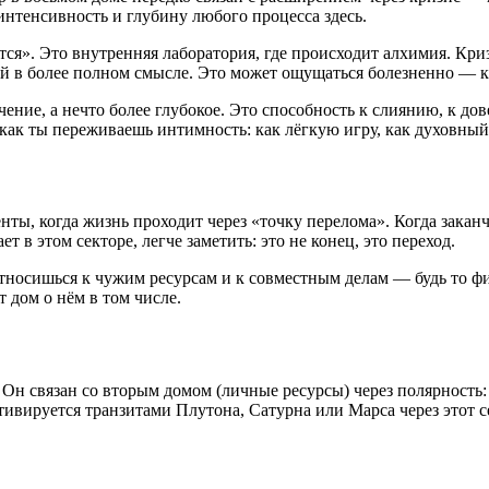
нтенсивность и глубину любого процесса здесь.
тся». Это внутренняя лаборатория, где происходит алхимия. Криз
ой в более полном смысле. Это может ощущаться болезненно — ка
ение, а нечто более глубокое. Это способность к слиянию, к до
 как ты переживаешь интимность: как лёгкую игру, как духовный 
ты, когда жизнь проходит через «точку перелома». Когда заканч
т в этом секторе, легче заметить: это не конец, это переход.
относишься к чужим ресурсам и к совместным делам — будь то ф
 дом о нём в том числе.
 связан со вторым домом (личные ресурсы) через полярность: в
тивируется транзитами Плутона, Сатурна или Марса через этот 