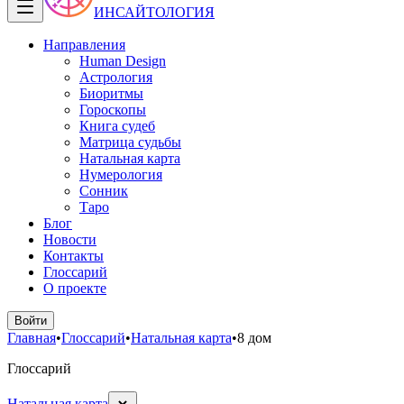
ИНСАЙТОЛОГИЯ
Направления
Human Design
Астрология
Биоритмы
Гороскопы
Книга судеб
Матрица судьбы
Натальная карта
Нумерология
Сонник
Таро
Блог
Новости
Контакты
Глоссарий
О проекте
Войти
Главная
•
Глоссарий
•
Натальная карта
•
8 дом
Глоссарий
Натальная карта