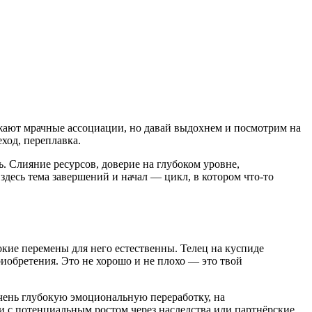
жают мрачные ассоциации, но давай выдохнем и посмотрим на
ход, переплавка.
ь. Слияние ресурсов, доверие на глубоком уровне,
 здесь тема завершений и начал — цикл, в котором что-то
кие перемены для него естественны. Телец на куспиде
иобретения. Это не хорошо и не плохо — это твой
очень глубокую эмоциональную переработку, на
и с потенциальным ростом через наследства или партнёрские