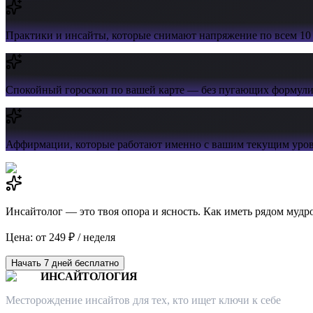
Практики и инсайты,
которые снимают напряжение по всем 10
Спокойный гороскоп
по вашей карте — без пугающих формул
Аффирмации,
которые работают именно с вашим текущим уров
Инсайтолог — это твоя опора и ясность. Как иметь рядом мудр
Цена: от 249 ₽ / неделя
Начать 7 дней бесплатно
ИНСАЙТОЛОГИЯ
Месторождение инсайтов для тех, кто ищет ключи к себе