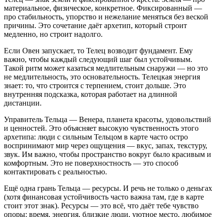
материальное, физическое, конкретное. Фиксированный —
про стабильность, упорство и нежелание меняться без веской
причины. Это сочетание даёт архетип, который строит
медленно, но строит надолго.
Если Овен запускает, то Телец возводит фундамент. Ему
важно, чтобы каждый следующий шаг был устойчивым.
Такой ритм может казаться медлительным снаружи — но это
не медлительность, это основательность. Телецкая энергия
знает: то, что строится с терпением, стоит дольше. Это
внутренняя подсказка, которая работает на длинной
дистанции.
Управитель Тельца — Венера, планета красоты, удовольствий
и ценностей. Это объясняет высокую чувственность этого
архетипа: люди с сильным Тельцом в карте часто остро
воспринимают мир через ощущения — вкус, запах, текстуру,
звук. Им важно, чтобы пространство вокруг было красивым и
комфортным. Это не поверхностность — это способ
контактировать с реальностью.
Ещё одна грань Тельца — ресурсы. И речь не только о деньгах
(хотя финансовая устойчивость часто важна там, где в карте
стоит этот знак). Ресурсы — это всё, что даёт тебе чувство
опоры: время, энергия, близкие люди, уютное место, любимое