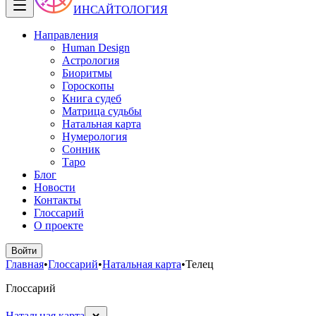
ИНСАЙТОЛОГИЯ
Направления
Human Design
Астрология
Биоритмы
Гороскопы
Книга судеб
Матрица судьбы
Натальная карта
Нумерология
Сонник
Таро
Блог
Новости
Контакты
Глоссарий
О проекте
Войти
Главная
•
Глоссарий
•
Натальная карта
•
Телец
Глоссарий
Натальная карта