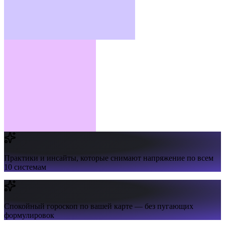
Практики и инсайты,
которые снимают напряжение по всем
10 системам
Спокойный гороскоп
по вашей карте — без пугающих
формулировок