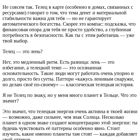
Не совсем так. Телец в карте (особенно в домах, связанных с
ресурсами) говорит о том, что тема денег и материальной
стабильности важна для тебя — но не гарантирует
автоматического богатства. Скорее это компас: подсказка, что
финансовая опора для тебя не просто удобство, а глубинная
потребность в безопасности. Как ты с этим работаешь — уже
твой выбор.
Телец — это лень?
Нет, это медленный ритм. Есть разница: лень — это
избегание, а телецкий темп — это осознанная
основательность. Такие люди могут работать очень упорно и
долго, просто без суеты. Паттерн «кажусь ленивым снаружи,
но делаю своё по-своему» — классическая телецкая история.
Я не Телец по знаку, но у меня много планет в Тельце. Что это
значит?
Это значит, что телецкая энергия очень активна в твоей жизни
— возможно, даже сильнее, чем знак Солнца. Несколько
планет в одном знаке создают концентрацию этой энергии: ты
будешь чувствовать её паттерны особенно явно. Стоит
изучить, какие именно планеты там стоят — каждая добавляет
свой оттенок.