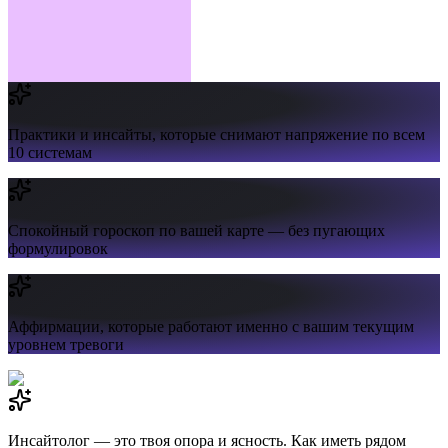
Практики и инсайты,
которые снимают напряжение по всем
10 системам
Спокойный гороскоп
по вашей карте — без пугающих
формулировок
Аффирмации,
которые работают именно с вашим текущим
уровнем тревоги
Инсайтолог — это твоя опора и ясность. Как иметь рядом