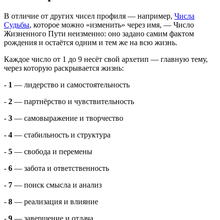
В отличие от других чисел профиля — например,
Числа
Судьбы
, которое можно «изменить» через имя, — Число
Жизненного Пути неизменно: оно задано самим фактом
рождения и остаётся одним и тем же на всю жизнь.
Каждое число от 1 до 9 несёт свой архетип — главную тему,
через которую раскрывается жизнь:
-
1
— лидерство и самостоятельность
-
2
— партнёрство и чувствительность
-
3
— самовыражение и творчество
-
4
— стабильность и структура
-
5
— свобода и перемены
-
6
— забота и ответственность
-
7
— поиск смысла и анализ
-
8
— реализация и влияние
-
9
— завершение и отдача