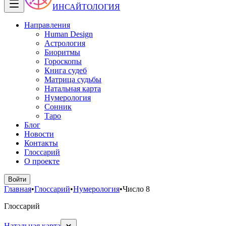
ИНСАЙТОЛОГИЯ
Направления
Human Design
Астрология
Биоритмы
Гороскопы
Книга судеб
Матрица судьбы
Натальная карта
Нумерология
Сонник
Таро
Блог
Новости
Контакты
Глоссарий
О проекте
Войти
Главная
•
Глоссарий
•
Нумерология
•
Число 8
Глоссарий
Натальная карта