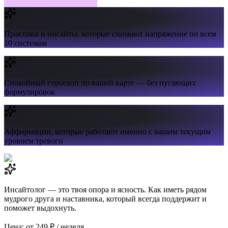
Практики и инсайты,
которые снимают напряжение по всем
10 системам
Спокойный гороскоп
по вашей карте — без пугающих
формулировок
Аффирмации,
которые работают именно с вашим текущим
уровнем тревоги
Инсайтолог — это твоя опора и ясность. Как иметь рядом
мудрого друга и наставника, который всегда поддержит и
поможет выдохнуть.
Цена: от 249 ₽ / неделя