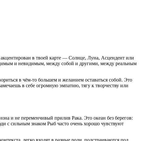
к акцентирован в твоей карте — Солнце, Луна, Асцендент или
видимым и невидимым, между собой и другими, между реальным
риться в чём-то большем и желанием оставаться собой. Это
 замечаешь в себе огромную эмпатию, тягу к творчеству или
она и не переменчивый прилив Рака. Это океан без берегов:
люди с сильным знаком Рыб часто очень хорошо чувствуют
нтекста, легко входят в разные роли, подстраиваются под