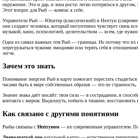
окружение. Это и дар, и зона роста: легко потеряться в другом
Этот вопрос для Рыб — компас к себе.
Управители Рыб — Юпитер (классический) и Нептун (современн
они создают человека, который интуитивно чувствует связь всег
музыкой, кино, психологией, целительством — всем, где нужно
Одна из самых важных тем Рыб — границы. Не потому что их ну
перегружаться чужими эмоциями или терять себя в отношениях.
легче.
Зачем это знать
Понимание энергии Рыб в карте помогает перестать стыдиться
часами быть в мире собственных образов — это не странность,
Знание знака даёт инсайт: твоя сила — в сострадании, в спосо
контакта с миром. Выдохнуть, побыть в тишине, восстановить ко
Как связано с другими понятиями
Рыбы связаны с
Нептуном
— их современным управителем. Пози
Двенадцатый дом
натальной карты — естественная территория