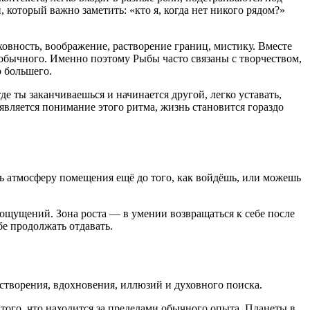
, который важно заметить: «кто я, когда нет никого рядом?»
вность, воображение, растворение границ, мистику. Вместе
ми обычного. Именно поэтому Рыбы часто связаны с творчеством,
о большего.
 ты заканчиваешься и начинается другой, легко уставать,
является понимание этого ритма, жизнь становится гораздо
шь атмосферу помещения ещё до того, как войдёшь, или можешь
из ощущений. Зона роста — в умении возвращаться к себе после
бе продолжать отдавать.
створения, вдохновения, иллюзий и духовного поиска.
того, что находится за пределами обычного опыта. Планеты в