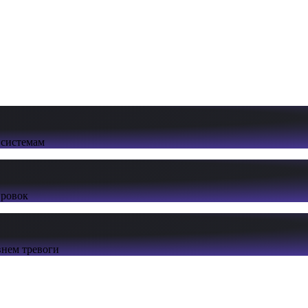
 системам
ировок
нем тревоги