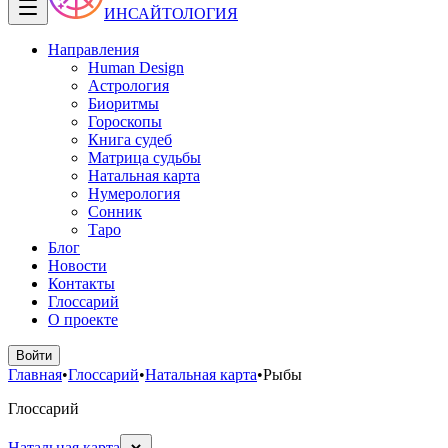
ИНСАЙТОЛОГИЯ
Направления
Human Design
Астрология
Биоритмы
Гороскопы
Книга судеб
Матрица судьбы
Натальная карта
Нумерология
Сонник
Таро
Блог
Новости
Контакты
Глоссарий
О проекте
Войти
Главная
•
Глоссарий
•
Натальная карта
•
Рыбы
Глоссарий
Натальная карта