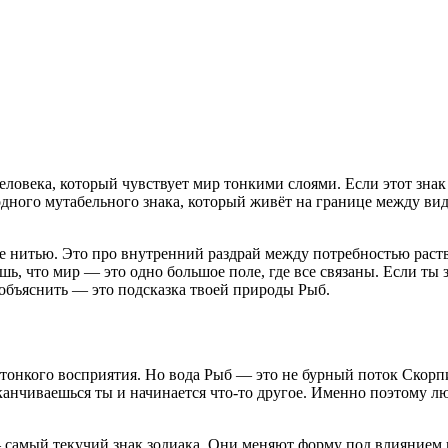
человека, который чувствует мир тонкими слоями. Если этот зна
водного мутабельного знака, который живёт на границе между 
 нитью. Это про внутренний раздрай между потребностью раство
ешь, что мир — это одно большое поле, где все связаны. Если ты
объяснить — это подсказка твоей природы Рыб.
тонкого восприятия. Но вода Рыб — это не бурный поток Скорпи
заканчиваешься ты и начинается что-то другое. Именно поэтому 
самый текучий знак зодиака. Они меняют форму под влиянием ко