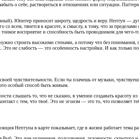
, забыть о себе, раствориться в отношениях или ситуации. Паттерн
ый). Юпитер приносит широту, щедрость и веру. Нептун — духо
о со всем, тянется к красоте, к смыслу, к тому, что за предела
 тонкое восприятие и способность быть проводником для чего-т
жно строить высокими стенами, а потому что без понимания, где
 Это не слабость — это особенность настройки. И как только по
 своей чувствительности. Если ты плачешь от музыки, чувствуе
 это особый способ быть живым.
бности слышать то, что не сказано, в умении создавать красоту 
нтакт с тем, что твоё. Это не эгоизм — это то, что позволяет те
ция Нептуна в карте показывает, где в жизни работает тема ра
 Рыб. Это дом уединения, подсознания, духовности, скрытого и 