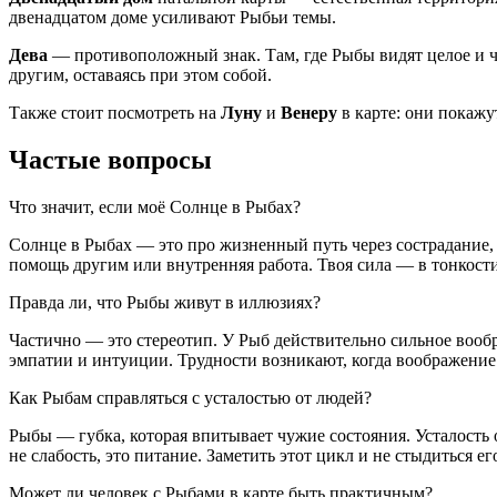
двенадцатом доме усиливают Рыбьи темы.
Дева
— противоположный знак. Там, где Рыбы видят целое и чу
другим, оставаясь при этом собой.
Также стоит посмотреть на
Луну
и
Венеру
в карте: они покажу
Частые вопросы
Что значит, если моё Солнце в Рыбах?
Солнце в Рыбах — это про жизненный путь через сострадание, 
помощь другим или внутренняя работа. Твоя сила — в тонкости 
Правда ли, что Рыбы живут в иллюзиях?
Частично — это стереотип. У Рыб действительно сильное вообра
эмпатии и интуиции. Трудности возникают, когда воображение и
Как Рыбам справляться с усталостью от людей?
Рыбы — губка, которая впитывает чужие состояния. Усталость 
не слабость, это питание. Заметить этот цикл и не стыдиться е
Может ли человек с Рыбами в карте быть практичным?