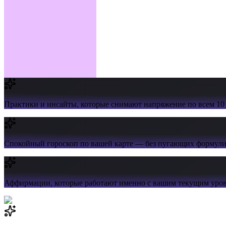
Практики и инсайты,
которые снимают напряжение по всем 10
Спокойный гороскоп
по вашей карте — без пугающих формул
Аффирмации,
которые работают именно с вашим текущим уров