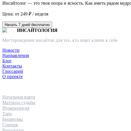
Инсайтолог — это твоя опора и ясность. Как иметь рядом мудр
Цена: от 249 ₽ / неделя
Начать 7 дней бесплатно
ИНСАЙТОЛОГИЯ
Месторождение инсайтов для тех, кто ищет ключи к себе
Новости
Направления
Блог
Контакты
Глоссарий
О проекте
НАПРАВЛЕНИЯ
Натальная карта
Матрица судьбы
Нумерология
Таро
Биоритмы
Сонник
Рунология