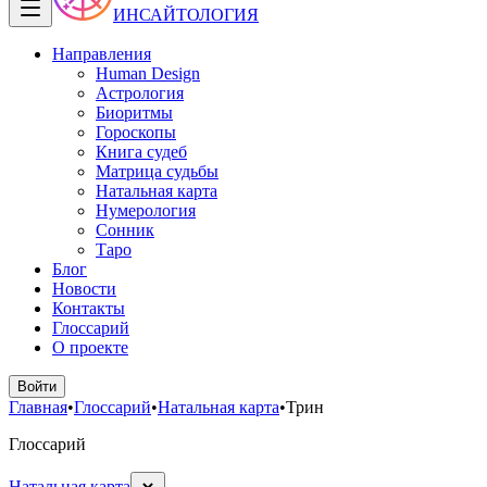
ИНСАЙТОЛОГИЯ
Направления
Human Design
Астрология
Биоритмы
Гороскопы
Книга судеб
Матрица судьбы
Натальная карта
Нумерология
Сонник
Таро
Блог
Новости
Контакты
Глоссарий
О проекте
Войти
Главная
•
Глоссарий
•
Натальная карта
•
Трин
Глоссарий
Натальная карта