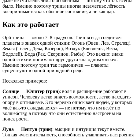
даже не считаешь чем-то особенным — потому что так всегда
было. Именно поэтому трины иногда незаметны: лёгкость
воспринимается как обычное состояние, а не как дар.
Как это работает
Орб трина — около 7–8 градусов. Трин всегда соединяет
планеты в знаках одной стихии: Огонь (Овен, Лев, Стрелец),
Земля (Телец, Дева, Козерог), Воздух (Близнецы, Весы,
Водолей), Вода (Рак, Скорпион, Рыбы). Это важно: знаки
одной стихии понимают друг друга «на одном языке».
Именно поэтому трин так гармоничен — планеты
существуют в одной природной среде.
Несколько примеров:
Солнце — Юпитер (трин)
: воля и расширение работают в
унисон. Человеку легко видеть возможности, легко находить
опору в оптимизме. Это нередко описывает людей, у которых
«всё как-то складывается» — не потому что им везёт по
волшебству, а потому что они естественно настроены на
поиск роста.
Луна — Нептун (трин)
: эмоции и интуиция текут вместе.
Тонкая чувствительность, способность улавливать настроения