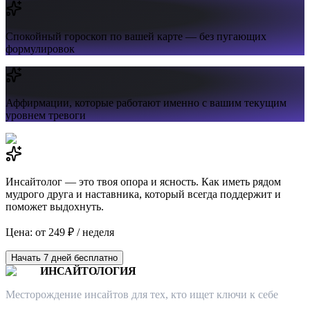
Спокойный гороскоп
по вашей карте — без пугающих
формулировок
Аффирмации,
которые работают именно с вашим текущим
уровнем тревоги
Инсайтолог — это твоя опора и ясность. Как иметь рядом
мудрого друга и наставника, который всегда поддержит и
поможет выдохнуть.
Цена: от 249 ₽ / неделя
Начать 7 дней бесплатно
ИНСАЙТОЛОГИЯ
Месторождение инсайтов для тех, кто ищет ключи к себе