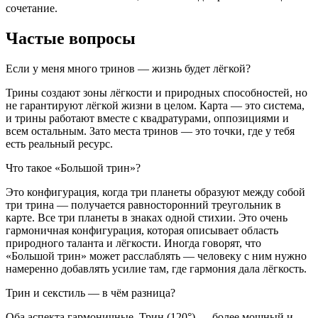
сочетание.
Частые вопросы
Если у меня много тринов — жизнь будет лёгкой?
Трины создают зоны лёгкости и природных способностей, но
не гарантируют лёгкой жизни в целом. Карта — это система,
и трины работают вместе с квадратурами, оппозициями и
всем остальным. Зато места тринов — это точки, где у тебя
есть реальный ресурс.
Что такое «Большой трин»?
Это конфигурация, когда три планеты образуют между собой
три трина — получается равносторонний треугольник в
карте. Все три планеты в знаках одной стихии. Это очень
гармоничная конфигурация, которая описывает область
природного таланта и лёгкости. Иногда говорят, что
«Большой трин» может расслаблять — человеку с ним нужно
намеренно добавлять усилие там, где гармония дала лёгкость.
Трин и секстиль — в чём разница?
Оба аспекта гармоничные. Трин (120°) — более мощный и