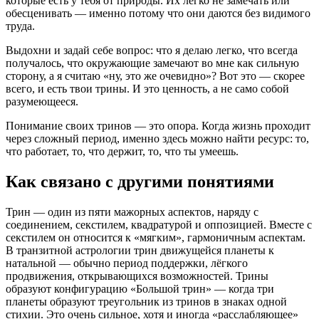
которые есть у тебя от природы. Их легко не замечать или
обесценивать — именно потому что они даются без видимого
труда.
Выдохни и задай себе вопрос: что я делаю легко, что всегда
получалось, что окружающие замечают во мне как сильную
сторону, а я считаю «ну, это же очевидно»? Вот это — скорее
всего, и есть твои трины. И это ценность, а не само собой
разумеющееся.
Понимание своих тринов — это опора. Когда жизнь проходит
через сложный период, именно здесь можно найти ресурс: то,
что работает, то, что держит, то, что ты умеешь.
Как связано с другими понятиями
Трин — один из пяти мажорных аспектов, наряду с
соединением, секстилем, квадратурой и оппозицией. Вместе с
секстилем он относится к «мягким», гармоничным аспектам.
В транзитной астрологии трин движущейся планеты к
натальной — обычно период поддержки, лёгкого
продвижения, открывающихся возможностей. Трины
образуют конфигурацию «Большой трин» — когда три
планеты образуют треугольник из тринов в знаках одной
стихии. Это очень сильное, хотя и иногда «расслабляющее»