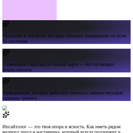
Практики и инсайты,
которые снимают напряжение по всем
10 системам
Спокойный гороскоп
по вашей карте — без пугающих
формулировок
Аффирмации,
которые работают именно с вашим текущим
уровнем тревоги
Инсайтолог — это твоя опора и ясность. Как иметь рядом
мудрого друга и наставника, который всегда поддержит и