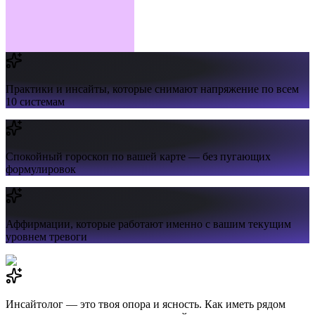
Практики и инсайты,
которые снимают напряжение по всем
10 системам
Спокойный гороскоп
по вашей карте — без пугающих
формулировок
Аффирмации,
которые работают именно с вашим текущим
уровнем тревоги
Инсайтолог — это твоя опора и ясность. Как иметь рядом