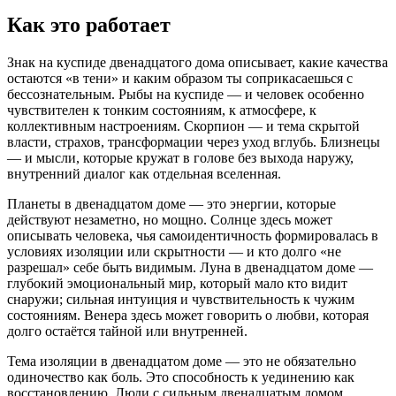
Как это работает
Знак на куспиде двенадцатого дома описывает, какие качества
остаются «в тени» и каким образом ты соприкасаешься с
бессознательным. Рыбы на куспиде — и человек особенно
чувствителен к тонким состояниям, к атмосфере, к
коллективным настроениям. Скорпион — и тема скрытой
власти, страхов, трансформации через уход вглубь. Близнецы
— и мысли, которые кружат в голове без выхода наружу,
внутренний диалог как отдельная вселенная.
Планеты в двенадцатом доме — это энергии, которые
действуют незаметно, но мощно. Солнце здесь может
описывать человека, чья самоидентичность формировалась в
условиях изоляции или скрытности — и кто долго «не
разрешал» себе быть видимым. Луна в двенадцатом доме —
глубокий эмоциональный мир, который мало кто видит
снаружи; сильная интуиция и чувствительность к чужим
состояниям. Венера здесь может говорить о любви, которая
долго остаётся тайной или внутренней.
Тема изоляции в двенадцатом доме — это не обязательно
одиночество как боль. Это способность к уединению как
восстановлению. Люди с сильным двенадцатым домом