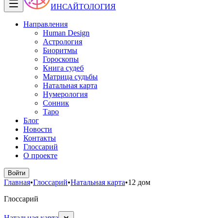
ИНСАЙТОЛОГИЯ
Направления
Human Design
Астрология
Биоритмы
Гороскопы
Книга судеб
Матрица судьбы
Натальная карта
Нумерология
Сонник
Таро
Блог
Новости
Контакты
Глоссарий
О проекте
Войти
Главная
•
Глоссарий
•
Натальная карта
•
12 дом
Глоссарий
Натальная карта