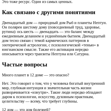
Это тоже ресурс. Один из самых ценных.
Как связано с другими понятиями
Двенадцатый дом — природный дом Рыб и планеты Нептун.
Он полярен шестому дому (повседневный труд, здоровье,
рутина): ось шесть — двенадцать — это баланс между
ежедневным деланием и уединённым бытием. Двенадцатый
дом тесно связан с темой кармических паттернов в
эзотерической астрологии, с психологической «тенью» в
юнгианском смысле. Также его активация нередко
описывается через транзиты Нептуна или Сатурна.
Частые вопросы
Много планет в 12 доме — это опасно?
Нет. Это говорит о том, что у человека богатый внутренний
мир, глубокая интуиция и значительная часть жизни
разворачивается «изнутри». Такие люди нередко обладают
даром к психологии, искусству, духовным практикам,
целительству — всему, что требует глубины.
12 дом — это дом болезней?