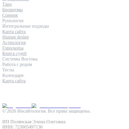
Таро
Биоритмы
Сонник
Рунология
Интегральные подходы
Карта сайта
Human design
Астрология
Гороскопы
Книга судеб
Системы Востока
Работа с родом
Тесты
Календари
Карта сайта
КОНТАКТЫ
INFO@INSIGHTOLOGIA.RU
@INSAITOLOGY_BOT
©
2026
Инсайтология. Все права защищены.
Политика конфиденциальности
Условия использования
ИП Полянская Элина Олеговна
ИНН: 723005497136