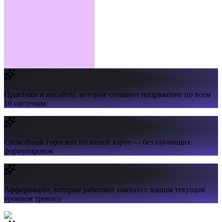
Практики и инсайты,
которые снимают напряжение по всем
10 системам
Спокойный гороскоп
по вашей карте — без пугающих
формулировок
Аффирмации,
которые работают именно с вашим текущим
уровнем тревоги