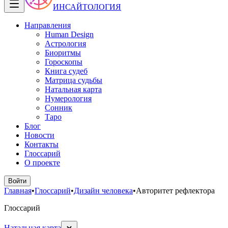
ИНСАЙТОЛОГИЯ
Направления
Human Design
Астрология
Биоритмы
Гороскопы
Книга судеб
Матрица судьбы
Натальная карта
Нумерология
Сонник
Таро
Блог
Новости
Контакты
Глоссарий
О проекте
Войти
Главная
•
Глоссарий
•
Дизайн человека
•
Авторитет рефлектора
Глоссарий
Натальная карта