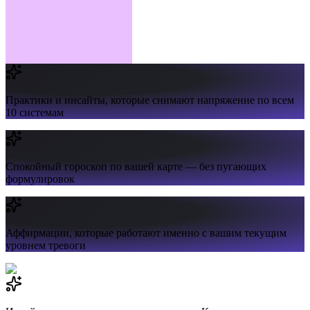
Практики и инсайты,
которые снимают напряжение по всем
10 системам
Спокойный гороскоп
по вашей карте — без пугающих
формулировок
Аффирмации,
которые работают именно с вашим текущим
уровнем тревоги