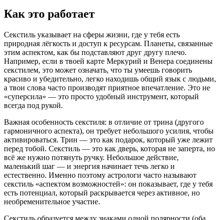
Как это работает
Секстиль указывает на сферы жизни, где у тебя есть
природная лёгкость и доступ к ресурсам. Планеты, связанные
этим аспектом, как бы подставляют друг другу плечо.
Например, если в твоей карте Меркурий и Венера соединены
секстилем, это может означать, что ты умеешь говорить
красиво и убедительно, легко находишь общий язык с людьми,
а твои слова часто производят приятное впечатление. Это не
«суперсила» — это просто удобный инструмент, который
всегда под рукой.
Важная особенность секстиля: в отличие от трина (другого
гармоничного аспекта), он требует небольшого усилия, чтобы
активироваться. Трин — это как подарок, который уже лежит
перед тобой. Секстиль — это как дверь, которая не заперта, но
всё же нужно потянуть ручку. Небольшое действие,
маленький шаг — и энергия начинает течь легко и
естественно. Именно поэтому астрологи часто называют
секстиль «аспектом возможностей»: он показывает, где у тебя
есть потенциал, который раскрывается через активное, но
необременительное участие.
Секстиль образуется между знаками одной полярности (оба