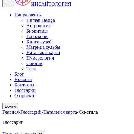
ИНСАЙТОЛОГИЯ
Направления
Human Design
Астрология
Биоритмы
Гороскопы
Книга судеб
Матрица судьбы
Натальная карта
Нумерология
Сонник
Таро
Блог
Новости
Контакты
Глоссарий
О проекте
Войти
Главная
•
Глоссарий
•
Натальная карта
•
Секстиль
Глоссарий
Натальная карта