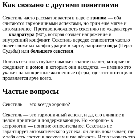
Как связано с другими понятиями
Секстиль часто рассматривается в паре с
трином
— оба
считаются гармоничными аспектами, но трин ещё мягче и
автоматичнее. Противоположность секстилю по «характеру»
—
квадратура
(90°), которая создаёт напряжение и
внутренний конфликт. Секстиль нередко становится частью
более сложных конфигураций в карте, например
йода
(Перст
Судьбы) или
большого секстиля
.
Понять секстиль глубже поможет знание планет, которые он
соединяет, и
домов
, в которых они находятся, — именно это
укажет на конкретные жизненные сферы, где этот потенциал
проявляется ярче всего.
Частые вопросы
Секстиль — это всегда хорошо?
Секстиль — это гармоничный аспект, и да, его влияние в
целом приятное и поддерживающее. Но «хорошо» в
астрологии — понятие относительное. Секстиль не
гарантирует автоматического успеха: он лишь показывает, где
у тебя есть доступ к ресурсам и где лёгкость. Использовать это