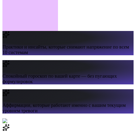
Практики и инсайты,
которые снимают напряжение по всем
10 системам
Спокойный гороскоп
по вашей карте — без пугающих
формулировок
Аффирмации,
которые работают именно с вашим текущим
уровнем тревоги