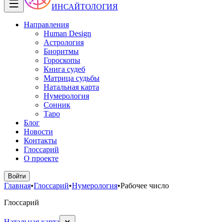
ИНСАЙТОЛОГИЯ
Направления
Human Design
Астрология
Биоритмы
Гороскопы
Книга судеб
Матрица судьбы
Натальная карта
Нумерология
Сонник
Таро
Блог
Новости
Контакты
Глоссарий
О проекте
Войти
Главная
•
Глоссарий
•
Нумерология
•
Рабочее число
Глоссарий
Натальная карта