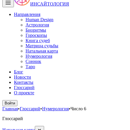
ИНСАЙТОЛОГИЯ
Направления
Human Design
Астрология
Биоритмы
Гороскопы
Книга судеб
Матрица судьбы
Натальная карта
Нумерология
Сонник
Таро
Блог
Новости
Контакты
Глоссарий
О проекте
Войти
Главная
•
Глоссарий
•
Нумерология
•
Число 6
Глоссарий
Натальная карта