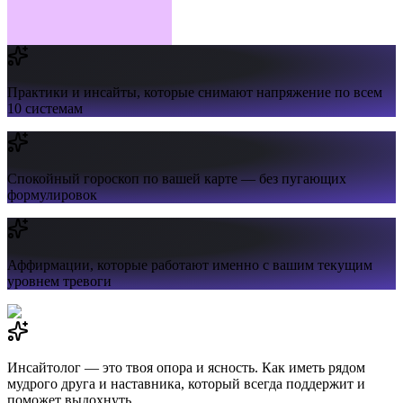
Практики и инсайты,
которые снимают напряжение по всем
10 системам
Спокойный гороскоп
по вашей карте — без пугающих
формулировок
Аффирмации,
которые работают именно с вашим текущим
уровнем тревоги
Инсайтолог — это твоя опора и ясность. Как иметь рядом
мудрого друга и наставника, который всегда поддержит и
поможет выдохнуть.