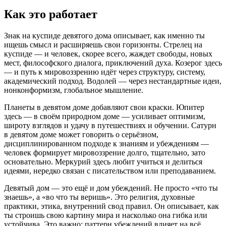
Как это работает
Знак на куспиде девятого дома описывает, как именно ты
ищешь смысл и расширяешь свои горизонты. Стрелец на
куспиде — и человек, скорее всего, жаждет свободы, новых
мест, философского диалога, приключений духа. Козерог здесь
— и путь к мировоззрению идёт через структуру, систему,
академический подход. Водолей — через нестандартные идеи,
нонконформизм, глобальное мышление.
Планеты в девятом доме добавляют свои краски. Юпитер
здесь — в своём природном доме — усиливает оптимизм,
широту взглядов и удачу в путешествиях и обучении. Сатурн
в девятом доме может говорить о серьёзном,
дисциплинированном подходе к знаниям и убеждениям —
человек формирует мировоззрение долго, тщательно, зато
основательно. Меркурий здесь любит учиться и делиться
идеями, нередко связан с писательством или преподаванием.
Девятый дом — это ещё и дом убеждений. Не просто «что ты
знаешь», а «во что ты веришь». Это религия, духовные
практики, этика, внутренний свод правил. Он описывает, как
ты строишь свою картину мира и насколько она гибка или
устойчива. Это важно: паттерн убеждений влияет на всё