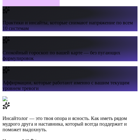
Практики и инсайты,
которые снимают напряжение по всем
10 системам
Спокойный гороскоп
по вашей карте — без пугающих
формулировок
Аффирмации,
которые работают именно с вашим текущим
уровнем тревоги
Инсайтолог — это твоя опора и ясность. Как иметь рядом
мудрого друга и наставника, который всегда поддержит и
поможет выдохнуть.