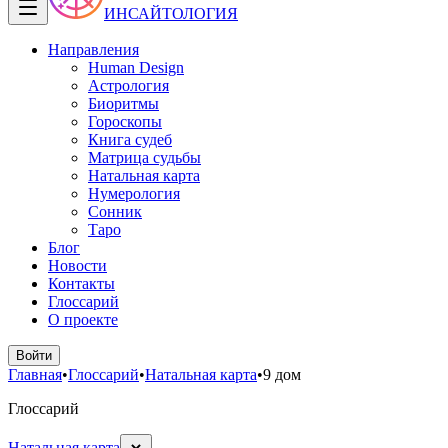
ИНСАЙТОЛОГИЯ
Направления
Human Design
Астрология
Биоритмы
Гороскопы
Книга судеб
Матрица судьбы
Натальная карта
Нумерология
Сонник
Таро
Блог
Новости
Контакты
Глоссарий
О проекте
Войти
Главная
•
Глоссарий
•
Натальная карта
•
9 дом
Глоссарий
Натальная карта