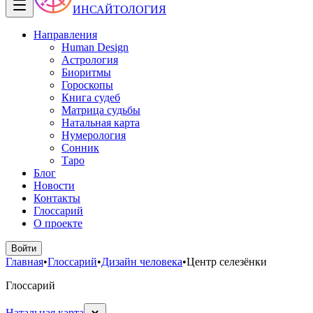
ИНСАЙТОЛОГИЯ
Направления
Human Design
Астрология
Биоритмы
Гороскопы
Книга судеб
Матрица судьбы
Натальная карта
Нумерология
Сонник
Таро
Блог
Новости
Контакты
Глоссарий
О проекте
Войти
Главная
•
Глоссарий
•
Дизайн человека
•
Центр селезёнки
Глоссарий
Натальная карта