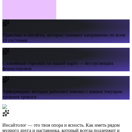
Практики и инсайты,
которые снимают напряжение по всем
10 системам
Спокойный гороскоп
по вашей карте — без пугающих
формулировок
Аффирмации,
которые работают именно с вашим текущим
уровнем тревоги
Инсайтолог — это твоя опора и ясность. Как иметь рядом
мудрого друга и наставника, который всегда поддержит и