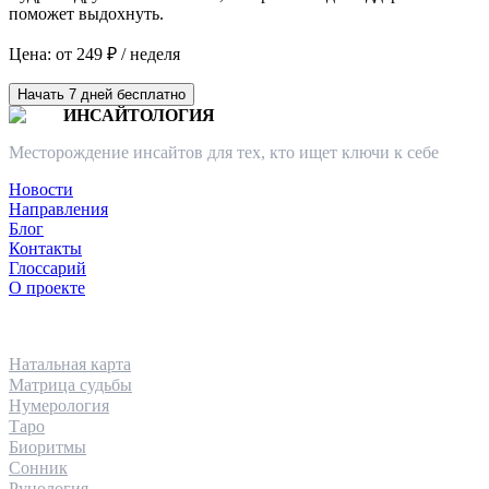
поможет выдохнуть.
Цена: от 249 ₽ / неделя
Начать 7 дней бесплатно
ИНСАЙТОЛОГИЯ
Месторождение инсайтов для тех, кто ищет ключи к себе
Новости
Направления
Блог
Контакты
Глоссарий
О проекте
НАПРАВЛЕНИЯ
Натальная карта
Матрица судьбы
Нумерология
Таро
Биоритмы
Сонник
Рунология