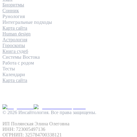
Биоритмы
Сонник
Рунология
Интегральные подходы
Карта сайта
Human design
Астрология
Гороскопы
Книга судеб
Системы Востока
Работа с родом
Тесты
Календари
Карта сайта
КОНТАКТЫ
INFO@INSIGHTOLOGIA.RU
@INSAITOLOGY_BOT
©
2026
Инсайтология. Все права защищены.
Политика конфиденциальности
Условия использования
ИП Полянская Элина Олеговна
ИНН: 723005497136
ОГРНИП: 325784700338121