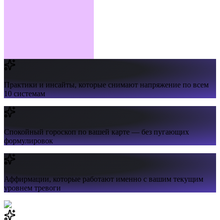
Практики и инсайты,
которые снимают напряжение по всем
10 системам
Спокойный гороскоп
по вашей карте — без пугающих
формулировок
Аффирмации,
которые работают именно с вашим текущим
уровнем тревоги