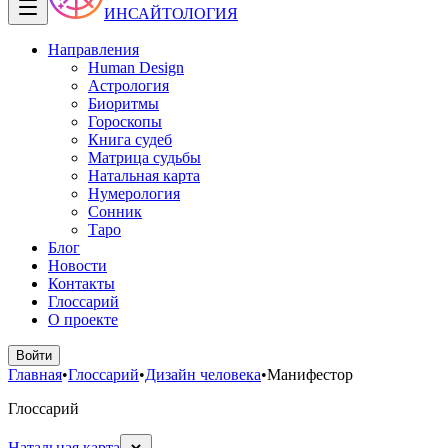
ИНСАЙТОЛОГИЯ
Направления
Human Design
Астрология
Биоритмы
Гороскопы
Книга судеб
Матрица судьбы
Натальная карта
Нумерология
Сонник
Таро
Блог
Новости
Контакты
Глоссарий
О проекте
Войти
Главная
•
Глоссарий
•
Дизайн человека
•
Манифестор
Глоссарий
Натальная карта