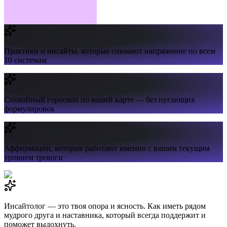
Практики и инсайты,
которые снимают напряжение по всем
10 системам
Спокойный гороскоп
по вашей карте — без пугающих
формулировок
Аффирмации,
которые работают именно с вашим текущим
уровнем тревоги
Инсайтолог — это твоя опора и ясность. Как иметь рядом
мудрого друга и наставника, который всегда поддержит и
поможет выдохнуть.