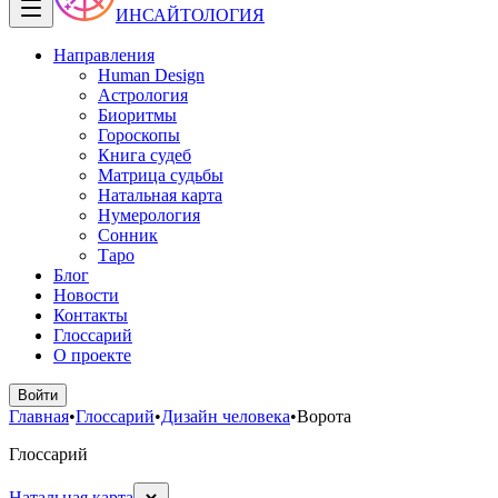
ИНСАЙТОЛОГИЯ
Направления
Human Design
Астрология
Биоритмы
Гороскопы
Книга судеб
Матрица судьбы
Натальная карта
Нумерология
Сонник
Таро
Блог
Новости
Контакты
Глоссарий
О проекте
Войти
Главная
•
Глоссарий
•
Дизайн человека
•
Ворота
Глоссарий
Натальная карта