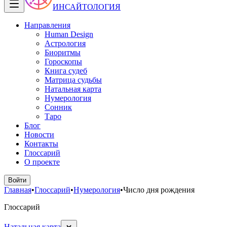
ИНСАЙТОЛОГИЯ
Направления
Human Design
Астрология
Биоритмы
Гороскопы
Книга судеб
Матрица судьбы
Натальная карта
Нумерология
Сонник
Таро
Блог
Новости
Контакты
Глоссарий
О проекте
Войти
Главная
•
Глоссарий
•
Нумерология
•
Число дня рождения
Глоссарий
Натальная карта