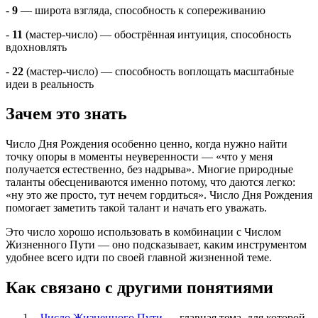
-
9
— широта взгляда, способность к сопереживанию
-
11
(мастер-число) — обострённая интуиция, способность
вдохновлять
-
22
(мастер-число) — способность воплощать масштабные
идеи в реальность
Зачем это знать
Число Дня Рождения особенно ценно, когда нужно найти
точку опоры в моменты неуверенности — «что у меня
получается естественно, без надрыва». Многие природные
таланты обесцениваются именно потому, что даются легко:
«ну это же просто, тут нечем гордиться». Число Дня Рождения
помогает заметить такой талант и начать его уважать.
Это число хорошо использовать в комбинации с Числом
Жизненного Пути — оно подсказывает, каким инструментом
удобнее всего идти по своей главной жизненной теме.
Как связано с другими понятиями
-
Число Жизненного Пути
— главная тема, для которой