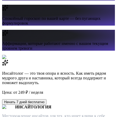
Спокойный гороскоп
по вашей карте — без пугающих
формулировок
Аффирмации,
которые работают именно с вашим текущим
уровнем тревоги
Инсайтолог — это твоя опора и ясность. Как иметь рядом
мудрого друга и наставника, который всегда поддержит и
поможет выдохнуть.
Цена: от 249 ₽ / неделя
Начать 7 дней бесплатно
ИНСАЙТОЛОГИЯ
Месторождение инсайтов для тех, кто ищет ключи к себе