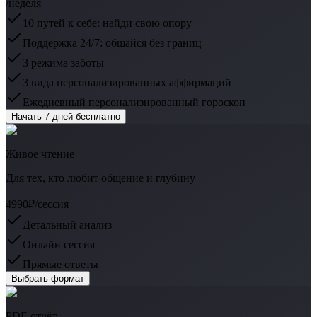
/неделя
10 путей к себе: найди свою опору
Поддержка 24/7: общайся без границ
3 режима заботы
3 вида персонализированных аффирмаций
Ежедневный персонализированный гороскоп
Начать 7 дней бесплатно
Живое чтение
Для тех, кто любит общение и глубину
4990₽
/сессия
Детальный анализ
Онлайн сессия
Прямые ответы
Выбрать формат
PDF-отчёт