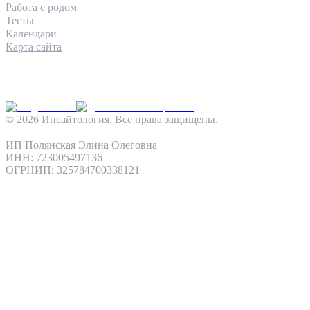
Работа с родом
Тесты
Календари
Карта сайта
КОНТАКТЫ
INFO@INSIGHTOLOGIA.RU
@INSAITOLOGY_BOT
©
2026
Инсайтология. Все права защищены.
Политика конфиденциальности
Условия использования
ИП Полянская Элина Олеговна
ИНН: 723005497136
ОГРНИП: 325784700338121