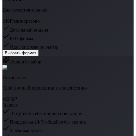
Для самостоятельных
249₽
/единоразово
Детальный анализ
PDF формат
Одна система на выбор
Выбрать формат
Лучший выбор
Инсайтолог
Твой личный проводник к спокойствию
от
249₽
/неделя
10 путей к себе: найди свою опору
Поддержка 24/7: общайся без границ
3 режима заботы