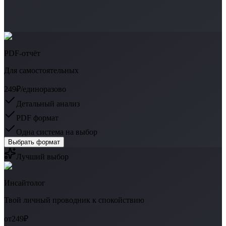
PDF-отчёт
Для самостоятельных
249₽
/единоразово
Детальный анализ
PDF формат
Одна система на выбор
Выбрать формат
Лучший выбор
Инсайтолог
Твой личный проводник к спокойствию
от
249₽