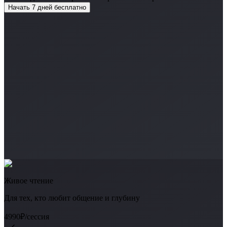
Начать 7 дней бесплатно
Живое чтение
Для тех, кто любит общение и глубину
4990₽
/сессия