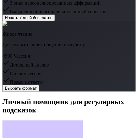
3 вида персонализированных аффирмаций
Ежедневный персонализированный гороскоп
Начать 7 дней бесплатно
Живое чтение
Для тех, кто любит общение и глубину
4990₽
/сессия
Детальный анализ
Онлайн сессия
Прямые ответы
Выбрать формат
Личный помощник для регулярных
подсказок