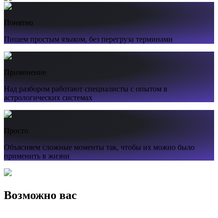
Понятно
Пишем простым языком, без перегруза терминами
Применение
Над разбором работают специалисты с опытом в
астрологических системах
Просто
Объясняем сложные моменты так, чтобы их можно было
применить в жизни
Возможно вас