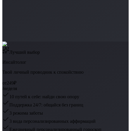
Лучший выбор
Инсайтолог
Твой личный проводник к спокойствию
от
249₽
/неделя
10 путей к себе: найди свою опору
Поддержка 24/7: общайся без границ
3 режима заботы
3 вида персонализированных аффирмаций
Ежедневный персонализированный гороскоп