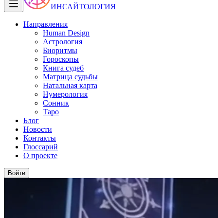
ИНСАЙТОЛОГИЯ
Направления
Human Design
Астрология
Биоритмы
Гороскопы
Книга судеб
Матрица судьбы
Натальная карта
Нумерология
Сонник
Таро
Блог
Новости
Контакты
Глоссарий
О проекте
Войти