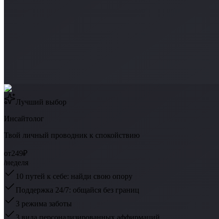
Лучший выбор
Инсайтолог
Твой личный проводник к спокойствию
от
249₽
/неделя
10 путей к себе: найди свою опору
Поддержка 24/7: общайся без границ
3 режима заботы
3 вида персонализированных аффирмаций