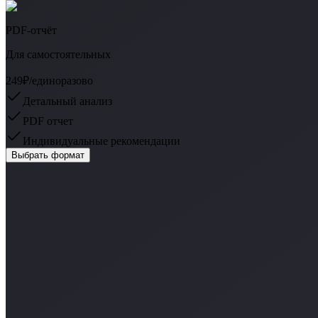
PDF-отчёт
Для самостоятельных
249₽
/единоразово
Детальный анализ
PDF отчет
Индивидуальные рекомендации
Выбрать формат