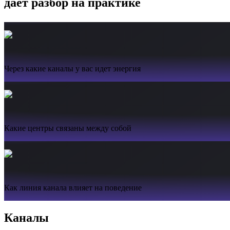
дает разбор на практике
Через какие каналы у вас идет энергия
Какие центры связаны между собой
Как линия канала влияет на поведение
Каналы