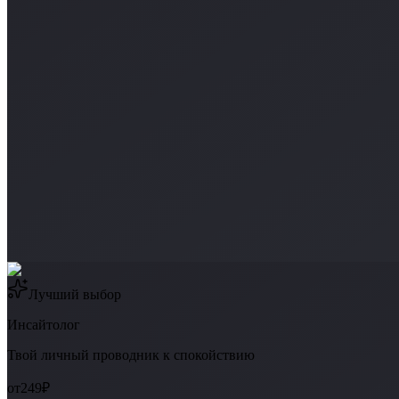
Лучший выбор
Инсайтолог
Твой личный проводник к спокойствию
от
249₽