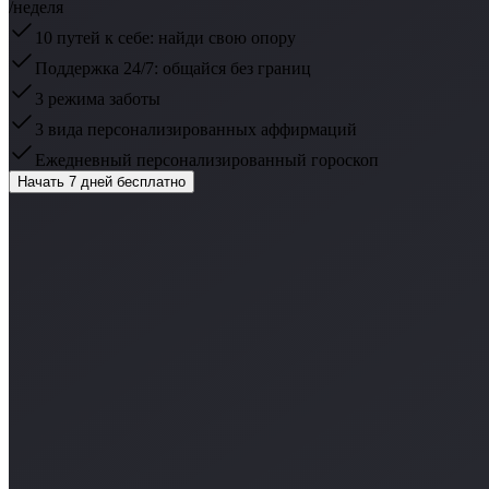
/неделя
10 путей к себе: найди свою опору
Поддержка 24/7: общайся без границ
3 режима заботы
3 вида персонализированных аффирмаций
Ежедневный персонализированный гороскоп
Начать 7 дней бесплатно