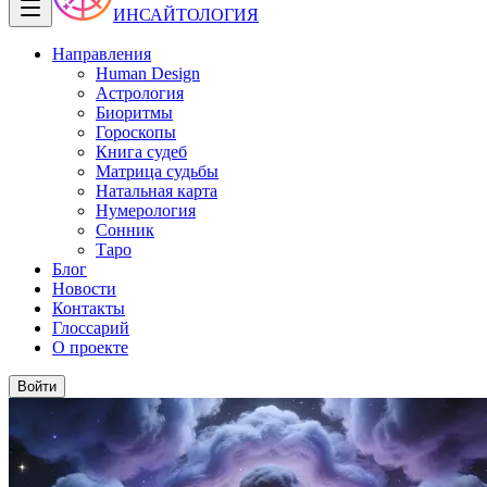
ИНСАЙТОЛОГИЯ
Направления
Human Design
Астрология
Биоритмы
Гороскопы
Книга судеб
Матрица судьбы
Натальная карта
Нумерология
Сонник
Таро
Блог
Новости
Контакты
Глоссарий
О проекте
Войти