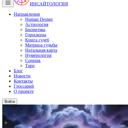
ИНСАЙТОЛОГИЯ
Направления
Human Design
Астрология
Биоритмы
Гороскопы
Книга судеб
Матрица судьбы
Натальная карта
Нумерология
Сонник
Таро
Блог
Новости
Контакты
Глоссарий
О проекте
Войти