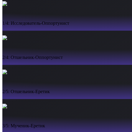
1/4: Исследователь-Оппортунист
2/4: Отшельник-Оппортунист
2/5: Отшельник-Еретик
3/5: Мученик-Еретик