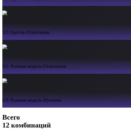
5/2: Еретик-Отшельник
6/2: Ролевая модель-Отшельник
6/3: Ролевая модель-Мученик
Всего
12 комбинаций