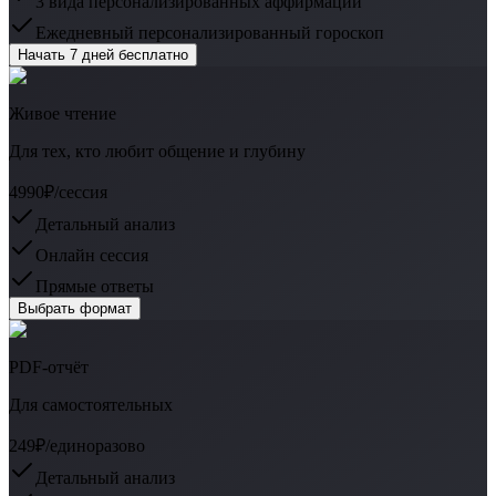
3 вида персонализированных аффирмаций
Ежедневный персонализированный гороскоп
Начать 7 дней бесплатно
Живое чтение
Для тех, кто любит общение и глубину
4990₽
/сессия
Детальный анализ
Онлайн сессия
Прямые ответы
Выбрать формат
PDF-отчёт
Для самостоятельных
249₽
/единоразово
Детальный анализ