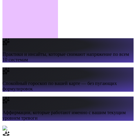
Практики и инсайты,
которые снимают напряжение по всем
10 системам
Спокойный гороскоп
по вашей карте — без пугающих
формулировок
Аффирмации,
которые работают именно с вашим текущим
уровнем тревоги