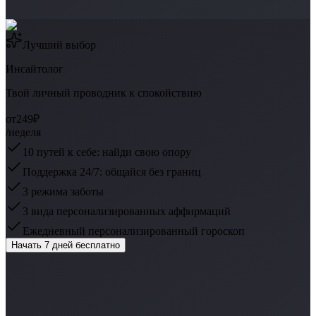
Лучший выбор
Инсайтолог
Твой личный проводник к спокойствию
от
249₽
/неделя
10 путей к себе: найди свою опору
Поддержка 24/7: общайся без границ
3 режима заботы
3 вида персонализированных аффирмаций
Ежедневный персонализированный гороскоп
Начать 7 дней бесплатно