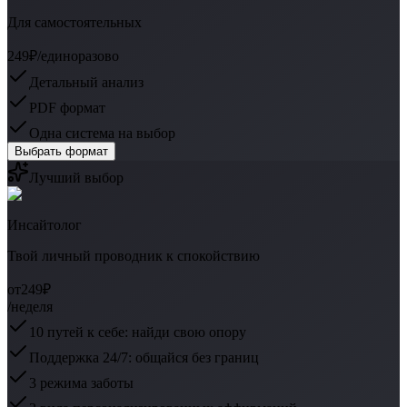
Для самостоятельных
249₽
/единоразово
Детальный анализ
PDF формат
Одна система на выбор
Выбрать формат
Лучший выбор
Инсайтолог
Твой личный проводник к спокойствию
от
249₽
/неделя
10 путей к себе: найди свою опору
Поддержка 24/7: общайся без границ
3 режима заботы