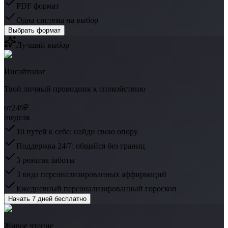
PDF формат
Одна система на выбор
Выбрать формат
Лучший выбор
Инсайтолог
Твой личный проводник к спокойствию
от
249₽
/неделя
10 путей к себе: найди свою опору
Поддержка 24/7: общайся без границ
3 режима заботы
3 вида персонализированных аффирмаций
Ежедневный персонализированный гороскоп
Начать 7 дней бесплатно
Живое чтение