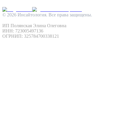
INFO@INSIGHTOLOGIA.RU
@INSAITOLOGY_BOT
©
2026
Инсайтология. Все права защищены.
Политика конфиденциальности
Условия использования
ИП Полянская Элина Олеговна
ИНН: 723005497136
ОГРНИП: 325784700338121