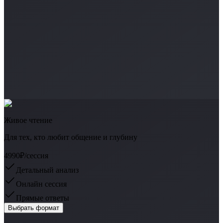
Живое чтение
Для тех, кто любит общение и глубину
4990₽
/сессия
Детальный анализ
Онлайн сессия
Прямые ответы
Выбрать формат