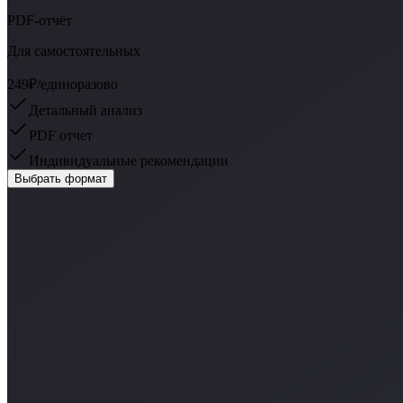
PDF-отчёт
Для самостоятельных
249₽
/единоразово
Детальный анализ
PDF отчет
Индивидуальные рекомендации
Выбрать формат