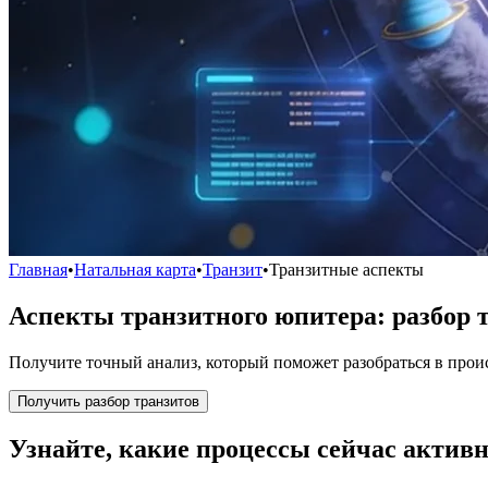
Главная
•
Натальная карта
•
Транзит
•
Транзитные аспекты
Аспекты транзитного юпитера: разбор 
Получите точный анализ, который поможет разобраться в про
Получить разбор транзитов
Узнайте, какие процессы сейчас актив