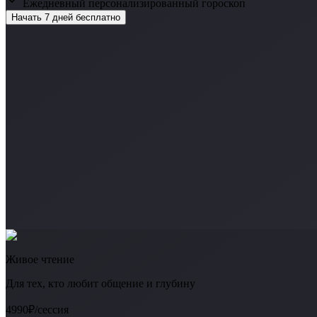
Ежедневный персонализированный гороскоп
Начать 7 дней бесплатно
Живое чтение
Для тех, кто любит общение и глубину
4990₽
/сессия