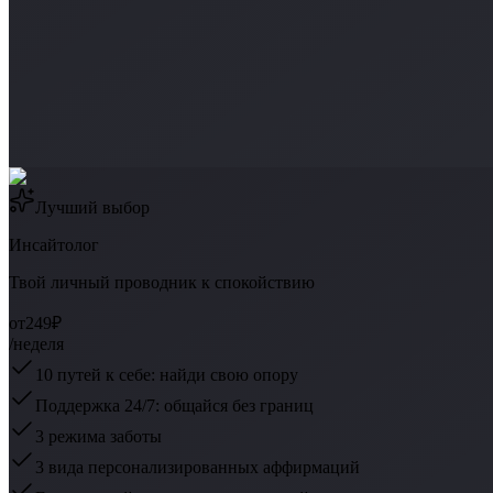
Лучший выбор
Инсайтолог
Твой личный проводник к спокойствию
от
249₽
/неделя
10 путей к себе: найди свою опору
Поддержка 24/7: общайся без границ
3 режима заботы
3 вида персонализированных аффирмаций