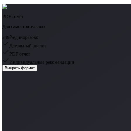
PDF-отчёт
Для самостоятельных
249₽
/единоразово
Детальный анализ
PDF отчет
Индивидуальные рекомендации
Выбрать формат