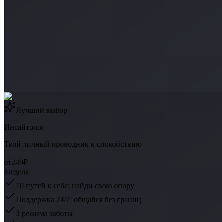
Лучший выбор
Инсайтолог
Твой личный проводник к спокойствию
от
249₽
/неделя
10 путей к себе: найди свою опору
Поддержка 24/7: общайся без границ
3 режима заботы