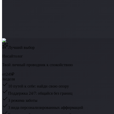
Лучший выбор
Инсайтолог
Твой личный проводник к спокойствию
от
249₽
/неделя
10 путей к себе: найди свою опору
Поддержка 24/7: общайся без границ
3 режима заботы
3 вида персонализированных аффирмаций