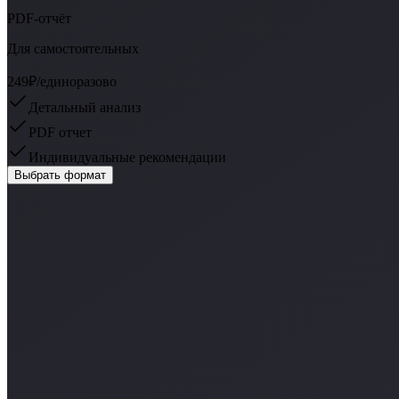
PDF-отчёт
Для самостоятельных
249₽
/единоразово
Детальный анализ
PDF отчет
Индивидуальные рекомендации
Выбрать формат