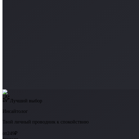
Лучший выбор
Инсайтолог
Твой личный проводник к спокойствию
от
249₽