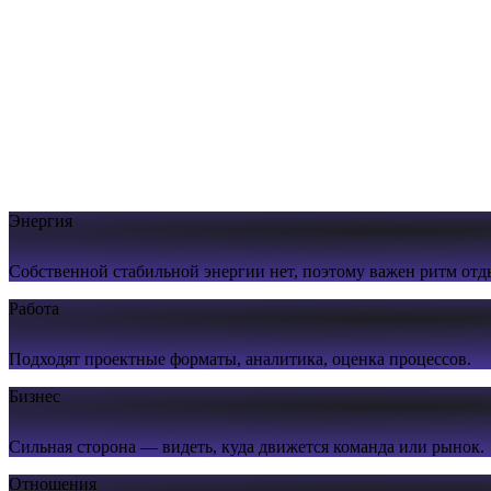
Энергия
Собственной стабильной энергии нет, поэтому важен ритм отд
Работа
Подходят проектные форматы, аналитика, оценка процессов.
Бизнес
Сильная сторона — видеть, куда движется команда или рынок.
Отношения