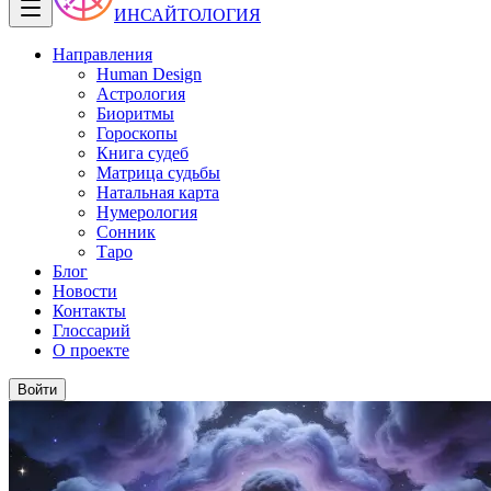
ИНСАЙТОЛОГИЯ
Направления
Human Design
Астрология
Биоритмы
Гороскопы
Книга судеб
Матрица судьбы
Натальная карта
Нумерология
Сонник
Таро
Блог
Новости
Контакты
Глоссарий
О проекте
Войти