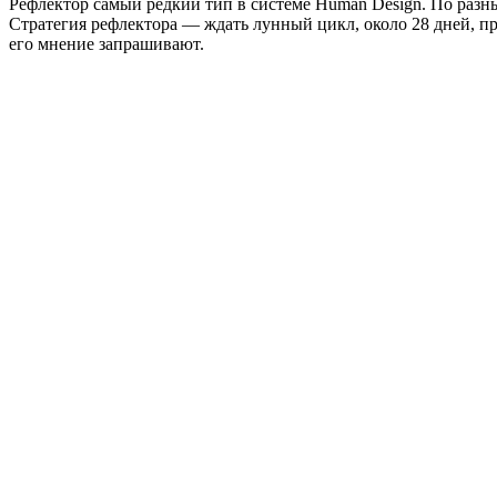
Рефлектор самый редкий тип в системе Human Design. По разны
Стратегия рефлектора — ждать лунный цикл, около 28 дней, п
его мнение запрашивают.