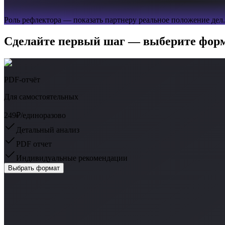
Роль рефлектора — показать партнеру реальное положение дел.
Сделайте первый шаг — выберите фор
PDF-отчёт
Для самостоятельных
249₽
/единоразово
Детальный анализ
PDF отчет
Индивидуальные рекомендации
Выбрать формат