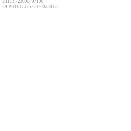
ИНН: 723005497136
ОГРНИП: 325784700338121