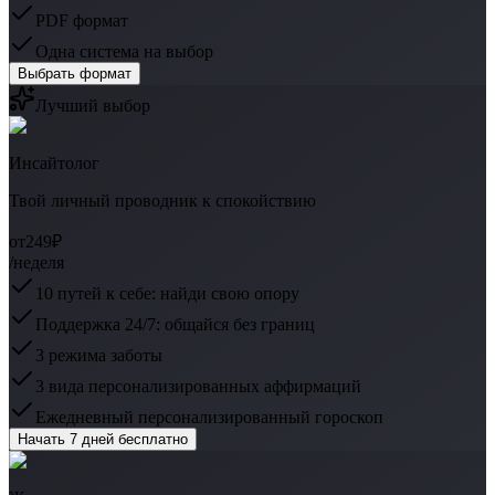
PDF формат
Одна система на выбор
Выбрать формат
Лучший выбор
Инсайтолог
Твой личный проводник к спокойствию
от
249₽
/неделя
10 путей к себе: найди свою опору
Поддержка 24/7: общайся без границ
3 режима заботы
3 вида персонализированных аффирмаций
Ежедневный персонализированный гороскоп
Начать 7 дней бесплатно