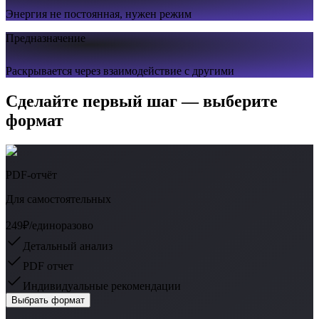
Энергия не постоянная, нужен режим
Предназначение
Раскрывается через взаимодействие с другими
Сделайте первый шаг — выберите
формат
PDF-отчёт
Для самостоятельных
249₽
/единоразово
Детальный анализ
PDF отчет
Индивидуальные рекомендации
Выбрать формат