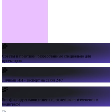
Советы и практики,
разработанные специально для
проекторов
Личный ИИ -
эксперт на связи 24/7
Бот фиксирует ваши ответы и отслеживает изменения в
бодиграфе