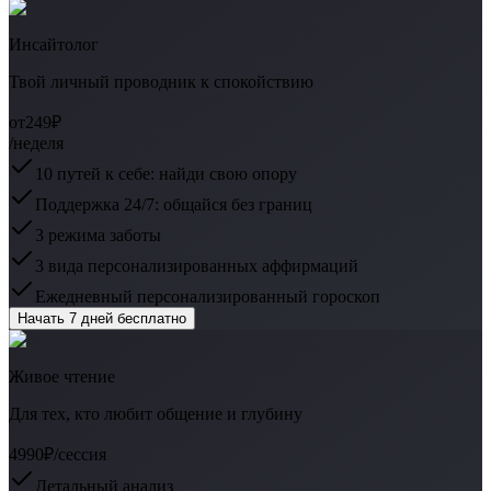
Инсайтолог
Твой личный проводник к спокойствию
от
249₽
/неделя
10 путей к себе: найди свою опору
Поддержка 24/7: общайся без границ
3 режима заботы
3 вида персонализированных аффирмаций
Ежедневный персонализированный гороскоп
Начать 7 дней бесплатно
Живое чтение
Для тех, кто любит общение и глубину
4990₽
/сессия
Детальный анализ