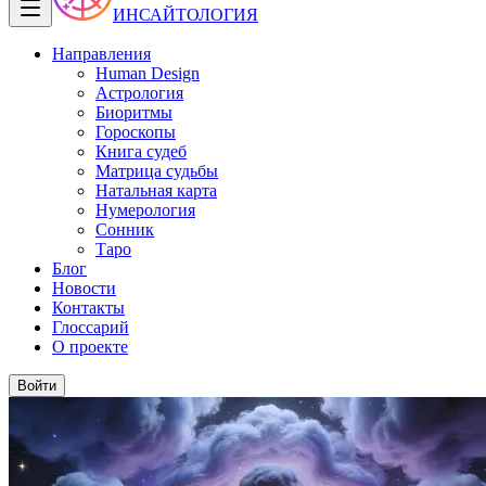
ИНСАЙТОЛОГИЯ
Направления
Human Design
Астрология
Биоритмы
Гороскопы
Книга судеб
Матрица судьбы
Натальная карта
Нумерология
Сонник
Таро
Блог
Новости
Контакты
Глоссарий
О проекте
Войти