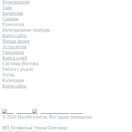
Нумерология
Таро
Биоритмы
Сонник
Рунология
Интегральные подходы
Карта сайта
Human design
Астрология
Гороскопы
Книга судеб
Системы Востока
Работа с родом
Тесты
Календари
Карта сайта
КОНТАКТЫ
INFO@INSIGHTOLOGIA.RU
@INSAITOLOGY_BOT
©
2026
Инсайтология. Все права защищены.
Политика конфиденциальности
Условия использования
ИП Полянская Элина Олеговна