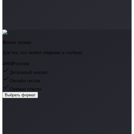
Живое чтение
Для тех, кто любит общение и глубину
4990₽
/сессия
Детальный анализ
Онлайн сессия
Прямые ответы
Выбрать формат