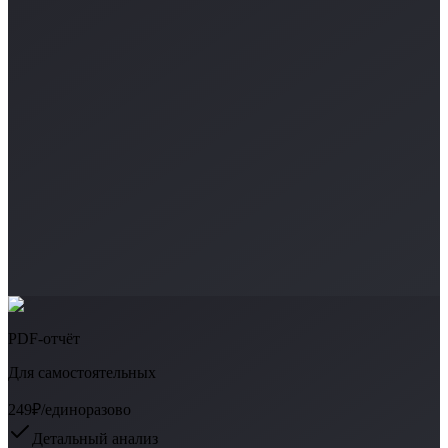
PDF-отчёт
Для самостоятельных
249₽
/единоразово
Детальный анализ