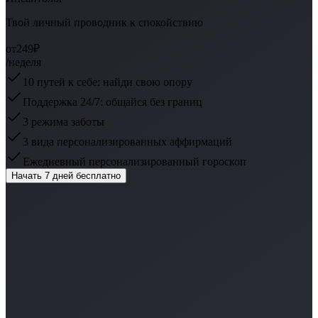
Твой личный проводник к спокойствию
от
249₽
/неделя
10 путей к себе: найди свою опору
Поддержка 24/7: общайся без границ
3 режима заботы
3 вида персонализированных аффирмаций
Ежедневный персонализированный гороскоп
Начать 7 дней бесплатно