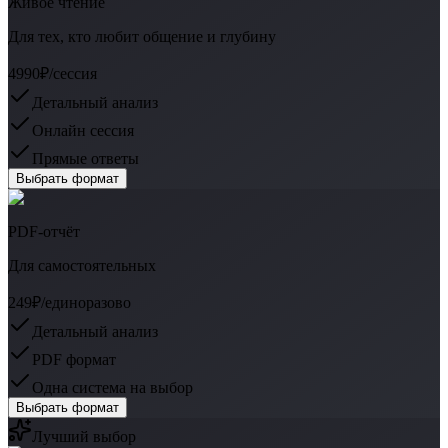
Живое чтение
Для тех, кто любит общение и глубину
4990₽
/сессия
Детальный анализ
Онлайн сессия
Прямые ответы
Выбрать формат
PDF-отчёт
Для самостоятельных
249₽
/единоразово
Детальный анализ
PDF формат
Одна система на выбор
Выбрать формат
Лучший выбор