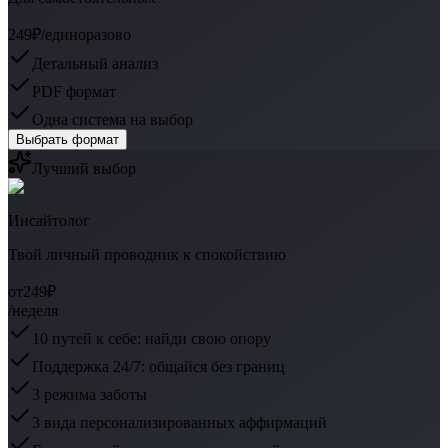
249₽
/единоразово
Детальный анализ
PDF формат
Одна система на выбор
Выбрать формат
Лучший выбор
Инсайтолог
Твой личный проводник к спокойствию
от
249₽
/неделя
10 путей к себе: найди свою опору
Поддержка 24/7: общайся без границ
3 режима заботы
3 вида персонализированных аффирмаций