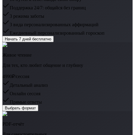
Поддержка 24/7: общайся без границ
3 режима заботы
3 вида персонализированных аффирмаций
Ежедневный персонализированный гороскоп
Начать 7 дней бесплатно
Живое чтение
Для тех, кто любит общение и глубину
4990₽
/сессия
Детальный анализ
Онлайн сессия
Прямые ответы
Выбрать формат
PDF-отчёт
Для самостоятельных