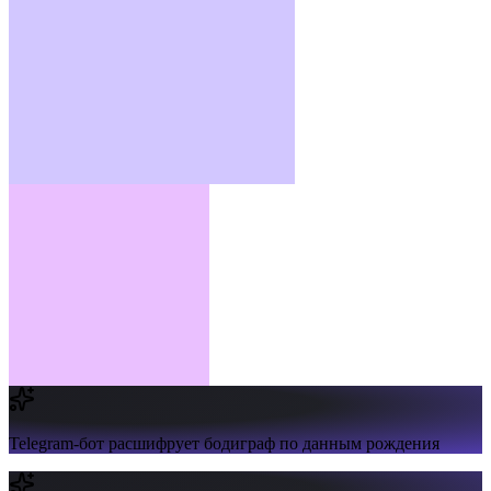
Telegram-бот
расшифрует бодиграф по данным рождения