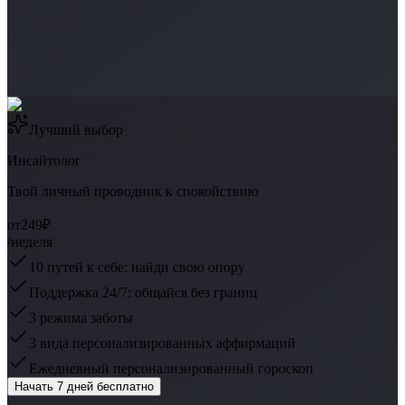
Лучший выбор
Инсайтолог
Твой личный проводник к спокойствию
от
249₽
/неделя
10 путей к себе: найди свою опору
Поддержка 24/7: общайся без границ
3 режима заботы
3 вида персонализированных аффирмаций
Ежедневный персонализированный гороскоп
Начать 7 дней бесплатно