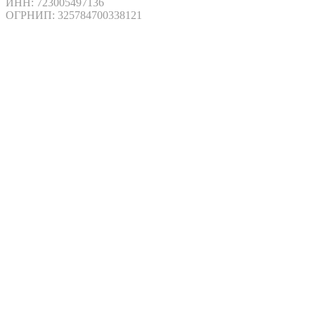
ИНН: 723005497136
ОГРНИП: 325784700338121