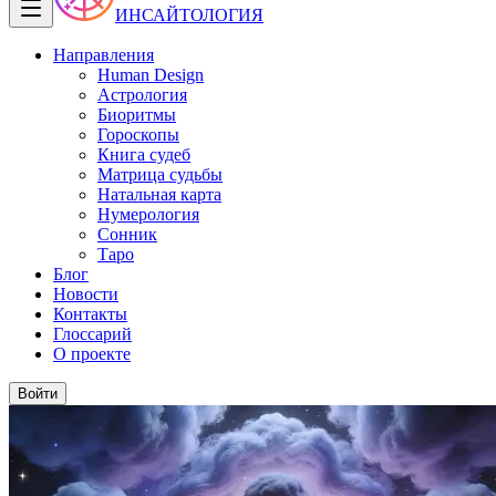
ИНСАЙТОЛОГИЯ
Направления
Human Design
Астрология
Биоритмы
Гороскопы
Книга судеб
Матрица судьбы
Натальная карта
Нумерология
Сонник
Таро
Блог
Новости
Контакты
Глоссарий
О проекте
Войти