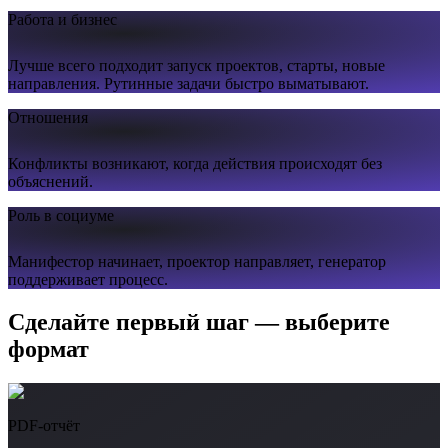
Работа и бизнес
Лучше всего подходит запуск проектов, старты, новые
направления. Рутинные задачи быстро выматывают.
Отношения
Конфликты возникают, когда действия происходят без
объяснений.
Роль в социуме
Манифестор начинает, проектор направляет, генератор
поддерживает процесс.
Сделайте первый шаг — выберите
формат
PDF-отчёт