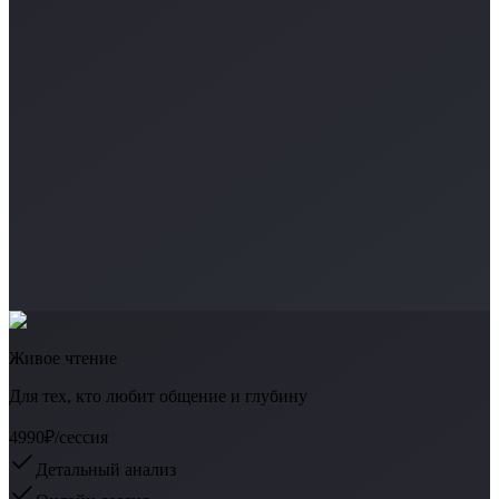
Живое чтение
Для тех, кто любит общение и глубину
4990₽
/сессия
Детальный анализ