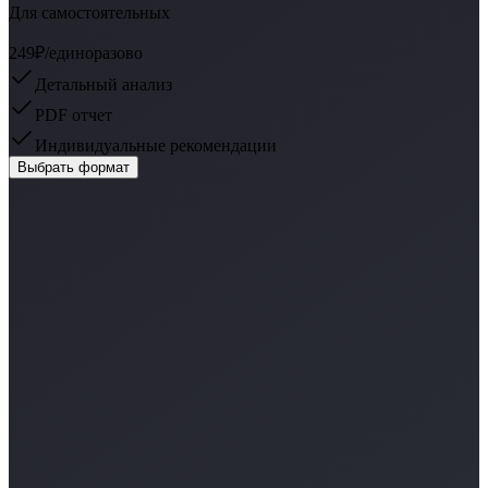
Для самостоятельных
249₽
/единоразово
Детальный анализ
PDF отчет
Индивидуальные рекомендации
Выбрать формат