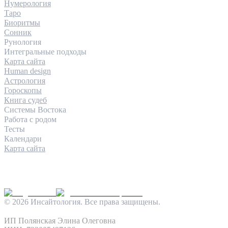
Нумерология
Таро
Биоритмы
Сонник
Рунология
Интегральные подходы
Карта сайта
Human design
Астрология
Гороскопы
Книга судеб
Системы Востока
Работа с родом
Тесты
Календари
Карта сайта
КОНТАКТЫ
INFO@INSIGHTOLOGIA.RU
@INSAITOLOGY_BOT
©
2026
Инсайтология. Все права защищены.
Политика конфиденциальности
Условия использования
ИП Полянская Элина Олеговна