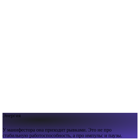
Энергия
У манифестора она приходит рывками. Это не про
стабильную работоспособность, а про импульс и паузы.