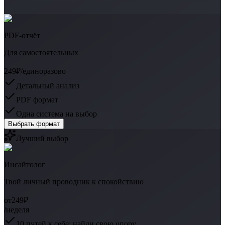
PDF-отчёт
Для самостоятельных
249₽
/единоразово
Детальный анализ
PDF формат
Одна система на выбор
Выбрать формат
Лучший выбор
Инсайтолог
Твой личный проводник к спокойствию
от
249₽
/неделя
10 путей к себе: найди свою опору