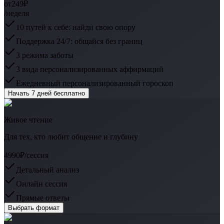
от
249₽
/неделя
10 путей к себе: найди свою опору
Поддержка 24/7: общайся без границ
3 режима заботы
3 вида персонализированных аффирмаций
Ежедневный персонализированный гороскоп
Начать 7 дней бесплатно
Живое чтение
Для тех, кто любит общение и глубину
4990₽
/сессия
Детальный анализ
Онлайн сессия
Прямые ответы
Выбрать формат