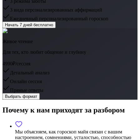
3 режима заботы
3 вида персонализированных аффирмаций
Ежедневный персонализированный гороскоп
Начать 7 дней бесплатно
Живое чтение
Для тех, кто любит общение и глубину
4990₽
/сессия
Детальный анализ
Онлайн сессия
Прямые ответы
Выбрать формат
Почему к нам приходят за разбором
Мы объясняем, как гороскоп майя связан с вашим
настроением, сомнениями, усталостью, способностью