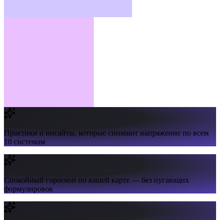
Практики и инсайты,
которые снимают напряжение по всем
10 системам
Спокойный гороскоп
по вашей карте — без пугающих
формулировок