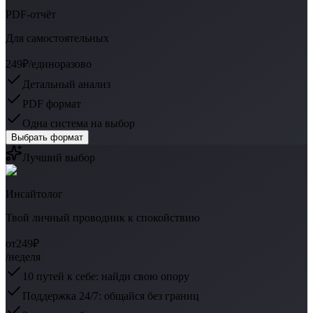
PDF-отчёт
Для самостоятельных
249₽
/единоразово
Детальный анализ
PDF формат
Одна система на выбор
Выбрать формат
Лучший выбор
Инсайтолог
Твой личный проводник к спокойствию
от
249₽
/неделя
10 путей к себе: найди свою опору
Поддержка 24/7: общайся без границ