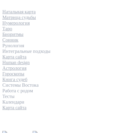
НАПРАВЛЕНИЯ
Натальная карта
Матрица судьбы
Нумерология
Таро
Биоритмы
Сонник
Рунология
Интегральные подходы
Карта сайта
Human design
Астрология
Гороскопы
Книга судеб
Системы Востока
Работа с родом
Тесты
Календари
Карта сайта
КОНТАКТЫ
INFO@INSIGHTOLOGIA.RU
@INSAITOLOGY_BOT