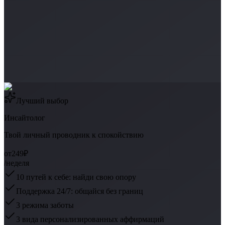
Лучший выбор
Инсайтолог
Твой личный проводник к спокойствию
от
249₽
/неделя
10 путей к себе: найди свою опору
Поддержка 24/7: общайся без границ
3 режима заботы
3 вида персонализированных аффирмаций