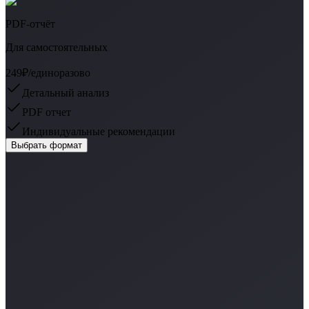
PDF-отчёт
Для самостоятельных
249₽
/единоразово
Детальный анализ
PDF отчет
Индивидуальные рекомендации
Выбрать формат