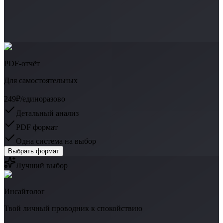
PDF-отчёт
Для самостоятельных
249₽
/единоразово
Детальный анализ
PDF формат
Одна система на выбор
Выбрать формат
Лучший выбор
Инсайтолог
Твой личный проводник к спокойствию