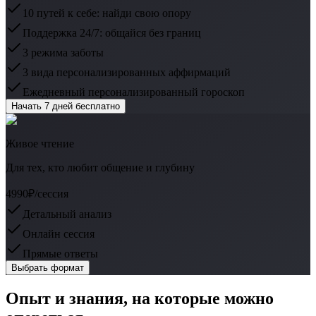
10 путей к себе: найди свою опору
Поддержка 24/7: общайся без границ
3 режима заботы
3 вида персонализированных аффирмаций
Ежедневный персонализированный гороскоп
Начать 7 дней бесплатно
Живое чтение
Для тех, кто любит общение и глубину
4990₽
/сессия
Детальный анализ
Онлайн сессия
Прямые ответы
Выбрать формат
Опыт и знания, на которые можно