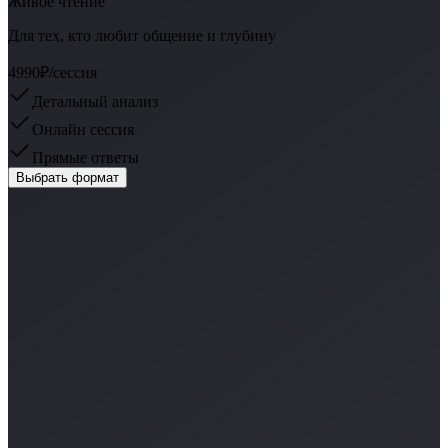
Живое чтение
Для тех, кто любит общение и глубину
4990₽
/сессия
Детальный анализ
Онлайн сессия
Прямые ответы
Выбрать формат