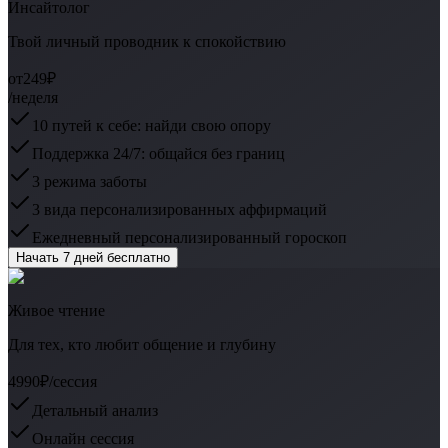
Инсайтолог
Твой личный проводник к спокойствию
от
249₽
/неделя
10 путей к себе: найди свою опору
Поддержка 24/7: общайся без границ
3 режима заботы
3 вида персонализированных аффирмаций
Ежедневный персонализированный гороскоп
Начать 7 дней бесплатно
Живое чтение
Для тех, кто любит общение и глубину
4990₽
/сессия
Детальный анализ
Онлайн сессия