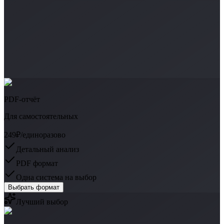
PDF-отчёт
Для самостоятельных
249₽
/единоразово
Детальный анализ
PDF формат
Одна система на выбор
Выбрать формат
Лучший выбор