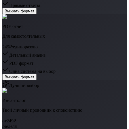
Прямые ответы
Выбрать формат
PDF-отчёт
Для самостоятельных
249₽
/единоразово
Детальный анализ
PDF формат
Одна система на выбор
Выбрать формат
Лучший выбор
Инсайтолог
Твой личный проводник к спокойствию
от
249₽
/неделя