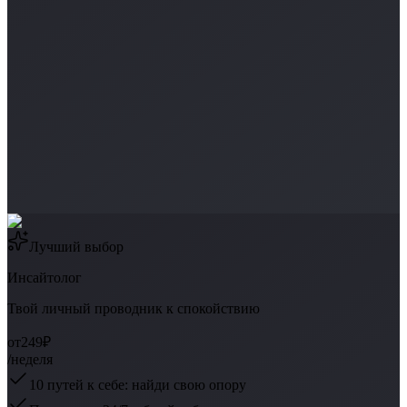
Лучший выбор
Инсайтолог
Твой личный проводник к спокойствию
от
249₽
/неделя
10 путей к себе: найди свою опору